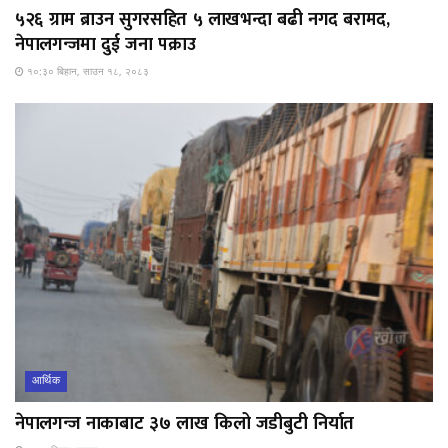
५२६ ग्राम ब्राउन सुगरसहित ५ लाखभन्दा बढी नगद बरामद,
नेपालगन्जमा दुई जना पक्राउ
१०:३० बिहान, साउन १८, २०८३
आर्थिक
नेपालगन्ज नाकाबाट ३७ लाख किलो जडीबुटी निर्यात