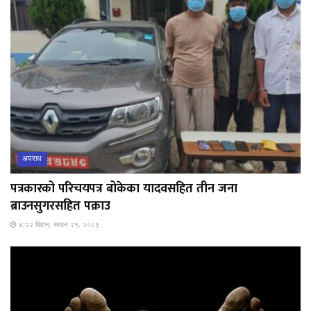
अपराध
पत्रकारको परिचयपत्र बोकेका यादवसहित तीन जना
ब्राउनसुगरसहित पक्राउ
४:२२ बिहान, साउन २१, २०८३