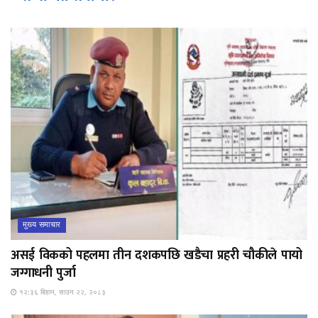
मुख्य समाचार
असई विकको पहलमा तीन दशकपछि खडैचा प्रहरी चौकीले पायो
जग्गाधनी पुर्जा
१२:३६ बिहान, साउन २२, २०८३