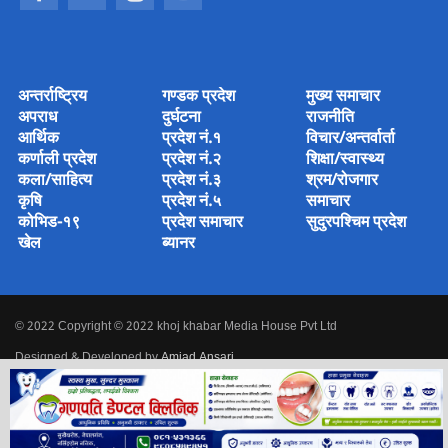
अन्तर्राष्ट्रिय
गण्डक प्रदेश
मुख्य समाचार
अपराध
दुर्घटना
राजनीति
आर्थिक
प्रदेश नं.१
विचार/अन्तर्वार्ता
कर्णाली प्रदेश
प्रदेश नं.२
शिक्षा/स्वास्थ्य
कला/साहित्य
प्रदेश नं.३
श्रम/रोजगार
कृषि
प्रदेश नं.५
समाचार
कोभिड-१९
प्रदेश समाचार
सुदुरपश्चिम प्रदेश
खेल
ब्यानर
© 2022 Copyright © 2022 khoj khabar Media House Pvt Ltd
Designed & Developed by
Amjad Ansari
.