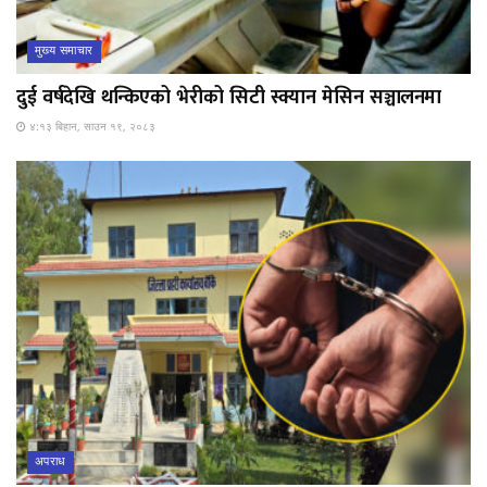
मुख्य समाचार
दुई वर्षदेखि थन्किएको भेरीको सिटी स्क्यान मेसिन सञ्चालनमा
४:१३ बिहान, साउन १९, २०८३
अपराध