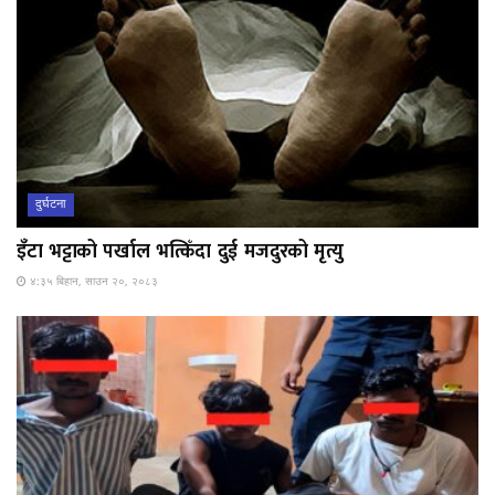
दुर्घटना
इँटा भट्टाको पर्खाल भत्किँदा दुई मजदुरको मृत्यु
४:३५ बिहान, साउन २०, २०८३