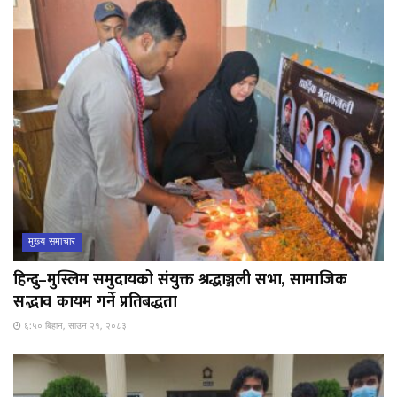
मुख्य समाचार
हिन्दु–मुस्लिम समुदायको संयुक्त श्रद्धाञ्जली सभा, सामाजिक
सद्भाव कायम गर्ने प्रतिबद्धता
६:५० बिहान, साउन २१, २०८३