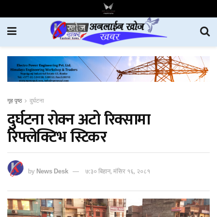
गृह पृष्ठ
दुर्घटना
दुर्घटना रोक्न अटो रिक्सामा
रिफ्लेक्टिभ स्टिकर
by
News Desk
७:३० बिहान, मंसिर १६, २०८१