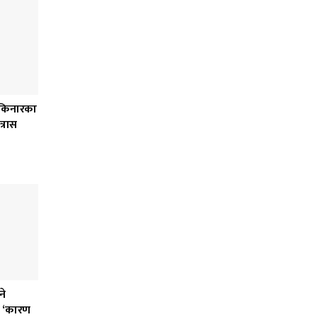
ी किनारका
्रास
ने
को ‘कारण