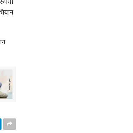
 रुपमा
अभियान
यान