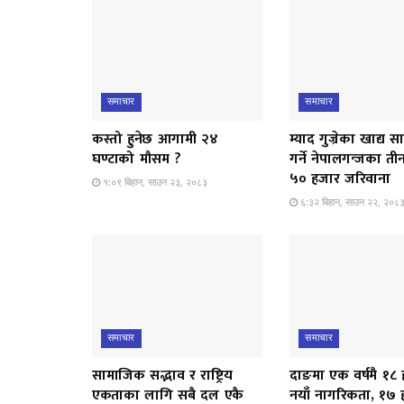
समाचार
समाचार
कस्तो हुनेछ आगामी २४
म्याद गुज्रेका खाद्य सा
घण्टाको मौसम ?
गर्ने नेपालगन्जका ती
५० हजार जरिवाना
१:०९ बिहान, साउन २३, २०८३
६:३२ बिहान, साउन २२, २०८
समाचार
समाचार
सामाजिक सद्भाव र राष्ट्रिय
दाङमा एक वर्षमै १८
एकताका लागि सबै दल एकै
नयाँ नागरिकता, १७