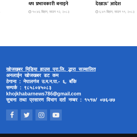
थप प्रभावकारी बनाइने
देखाऊ’ आदेश
३
१०:४६ बिहान, साउन १२, २०८३
६:४१ बिहान, साउन ११, २०८३
खोजखबर मिडिया हाउस प्रा.लि. द्धारा सञ्चालित
अनलाईन खोजखबर डट कम
ठेगाना : नेपालगंज उ.म.न.पा.- ६, बाँके
सम्पर्क : ९८५८०४५०८३
khojkhabarnews786@gmail.com
सुचना तथा प्रसारण विभाग दर्ता नम्बर : १५१७/ ०७६-७७