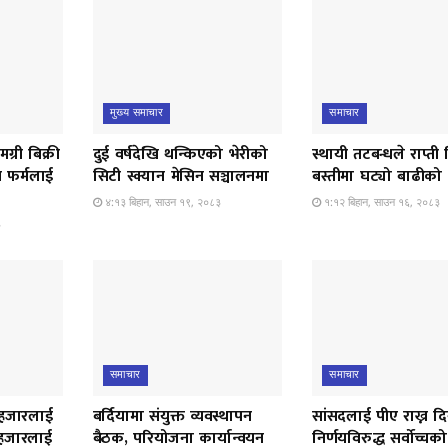
मुख्य समाचार
समाचार
मग्री बिक्री
दुई वर्षदेखि थन्किएको भेरीको
स्थायी तटबन्धले राप्त
न फर्मलाई
सिटी स्क्यान मेसिन सञ्चालनमा
बस्तीमा घट्यो बाढीको त
४:१३ बिहान, साउन १९, २०८३
१:१२ बिहान, साउन १६, २०८३
३
समाचार
समाचार
 हजारलाई
बर्दियामा संयुक्त व्यवस्थापन
सांसदलाई पीए राख्न दि
 हजारलाई
बैठक, परियोजना कार्यान्वयन
निर्णयविरुद्ध सर्वोच्च