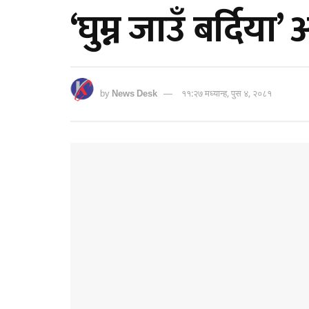
‘घुम्न जाउँ बर्दिया
by
News Desk
११:२७ मध्यान्ह, पुस ४, २०८१