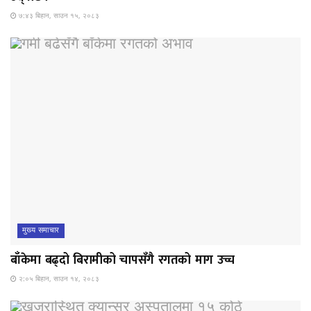
७:४३ बिहान, साउन १५, २०८३
मुख्य समाचार
बाँकेमा बढ्दो बिरामीको चापसँगै रगतको माग उच्च
२:०५ बिहान, साउन १४, २०८३