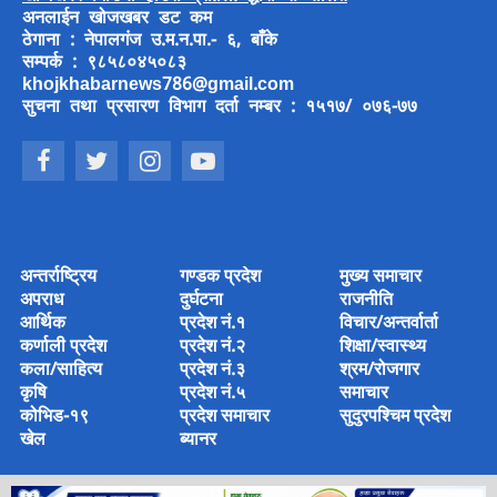
अनलाईन खोजखबर डट कम
ठेगाना : नेपालगंज उ.म.न.पा.- ६, बाँके
सम्पर्क : ९८५८०४५०८३
khojkhabarnews786@gmail.com
सुचना तथा प्रसारण विभाग दर्ता नम्बर : १५१७/ ०७६-७७
अन्तर्राष्ट्रिय
गण्डक प्रदेश
मुख्य समाचार
अपराध
दुर्घटना
राजनीति
आर्थिक
प्रदेश नं.१
विचार/अन्तर्वार्ता
कर्णाली प्रदेश
प्रदेश नं.२
शिक्षा/स्वास्थ्य
कला/साहित्य
प्रदेश नं.३
श्रम/रोजगार
कृषि
प्रदेश नं.५
समाचार
कोभिड-१९
प्रदेश समाचार
सुदुरपश्चिम प्रदेश
खेल
ब्यानर