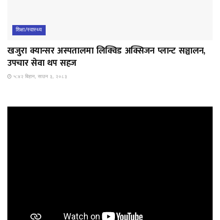
शिक्षा/स्वास्थ्य
खजुरा क्यान्सर अस्पतालमा लिक्विड अक्सिजन प्लान्ट सञ्चालन,
उपचार सेवा थप सहज
५:४२ बिहान, साउन ३, २०८३