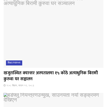
शिक्षा/स्वास्थ्य
खजुरास्थित क्यान्सर अस्पतालमा १५ कोठे अत्याधुनिक बिरामी
कुरुवा घर सञ्चालन
१:०८ बिहान, साउन १२, २०८३