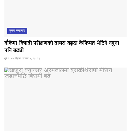
मुख्य समाचार
बाँकेमा विषादी परीक्षणको दायरा बढ्दा कैफियत भेटिने नमुना
पनि बढ्यो
३:४५ बिहान, साउन ४, २०८३