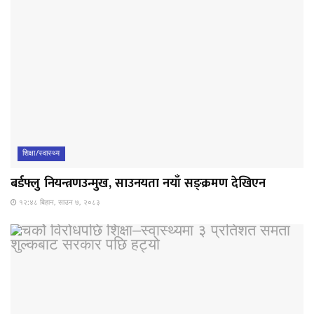
शिक्षा/स्वास्थ्य
बर्डफ्लु नियन्त्रणउन्मुख, साउनयता नयाँ सङ्क्रमण देखिएन
१२:४८ बिहान, साउन ७, २०८३