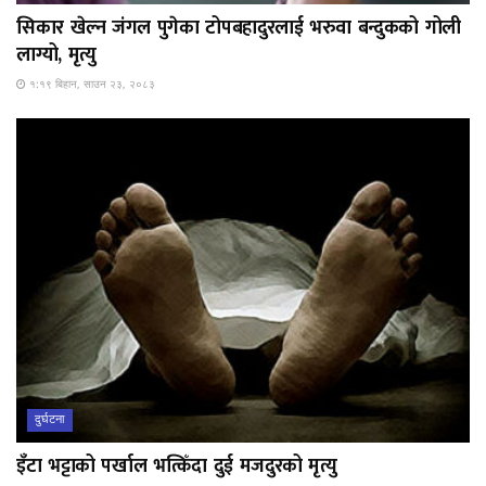
सिकार खेल्न जंगल पुगेका टोपबहादुरलाई भरुवा बन्दुकको गोली
लाग्यो, मृत्यु
१:१९ बिहान, साउन २३, २०८३
दुर्घटना
इँटा भट्टाको पर्खाल भत्किँदा दुई मजदुरको मृत्यु