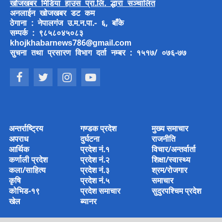
खोजखबर मिडिया हाउस प्रा.लि. द्धारा सञ्चालित
अनलाईन खोजखबर डट कम
ठेगाना : नेपालगंज उ.म.न.पा.- ६, बाँके
सम्पर्क : ९८५८०४५०८३
khojkhabarnews786@gmail.com
सुचना तथा प्रसारण विभाग दर्ता नम्बर : १५१७/ ०७६-७७
अन्तर्राष्ट्रिय
गण्डक प्रदेश
मुख्य समाचार
अपराध
दुर्घटना
राजनीति
आर्थिक
प्रदेश नं.१
विचार/अन्तर्वार्ता
कर्णाली प्रदेश
प्रदेश नं.२
शिक्षा/स्वास्थ्य
कला/साहित्य
प्रदेश नं.३
श्रम/रोजगार
कृषि
प्रदेश नं.५
समाचार
कोभिड-१९
प्रदेश समाचार
सुदुरपश्चिम प्रदेश
खेल
ब्यानर