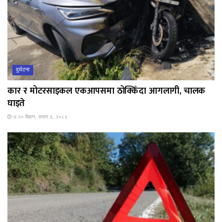
दुर्घटना
कार र मोटरसाइकल एकआपसमा ठोक्किँदा आगलागी, चालक
घाइते
७:२० बिहान, असार ३, २०८३