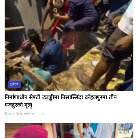
दुर्घटना
निर्माणाधीन सेफ्टी ट्याङ्कीमा निसास्सिँदा कोहलपुरमा तीन
मजदुरको मृत्यु
३:३३ बिहान, साउन १३, २०८३