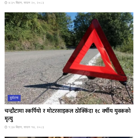
४:३५ बिहान, साउन २०, २०८३
दुर्घटना
चन्द्रौटामा स्कर्पियो र मोटरसाइकल ठोक्किँदा १८ वर्षीय युवकको
मृत्यु
१:३७ बिहान, साउन १७, २०८३