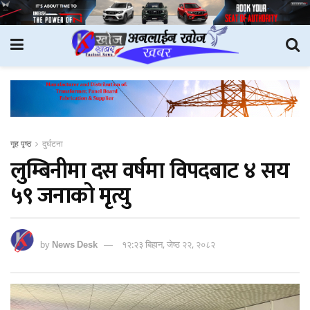
गृह पृष्ठ
दुर्घटना
लुम्बिनीमा दस वर्षमा विपदबाट ४ सय
५९ जनाको मृत्यु
by
News Desk
१२:२३ बिहान, जेष्ठ २२, २०८२