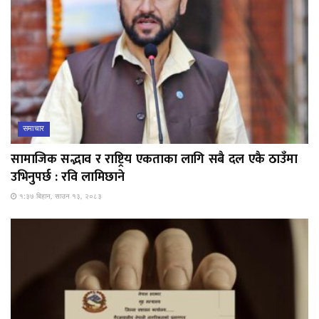
समाचार
सामाजिक सद्भाव र राष्ट्रिय एकताका लागि सबै दल एकै ठाउँमा
उभिनुपर्छ : रवि लामिछाने
१:३७ बिहान, साउन १३, २०८३