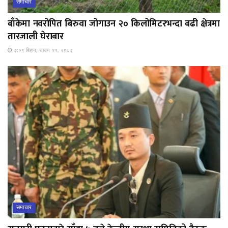
समाचार
बाँकेमा नवरोपित बिरुवा जोगाउन २० किलोमिटरभन्दा बढी क्षेत्रमा
तारजाली घेराबार
३:०९ बिहान, साउन ११, २०८३
समाचार