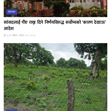
समाचार
सांसदलाई पीए राख्न दिने निर्णयविरुद्ध सर्वोच्चको ‘कारण देखाऊ’
आदेश
६:४१ बिहान, साउन ११, २०८३