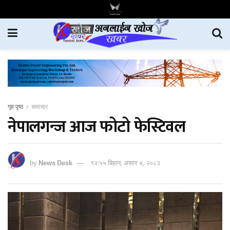
गृह पृष्ठ
समाचार
नेपालगन्ज आज फोटो फेस्टिवल
by
News Desk
१२:५५ बिहान, असार ४, २०८२