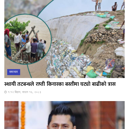
समाचार
स्थायी तटबन्धले राप्ती किनारका बस्तीमा घट्यो बाढीको त्रास
१:१२ बिहान, साउन १६, २०८३