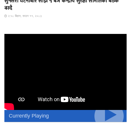
सुनसरी घटनाबारे साँझ ५ बजे केन्द्रीय सुरक्षा समितिको बैठक
बस्दै
२:५८ बिहान, साउन ११, २०८३
Currently Playing