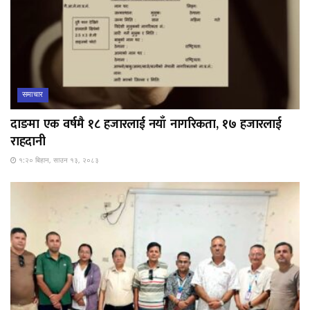
समाचार
दाङमा एक वर्षमै १८ हजारलाई नयाँ नागरिकता, १७ हजारलाई
राहदानी
१:२० बिहान, साउन १३, २०८३