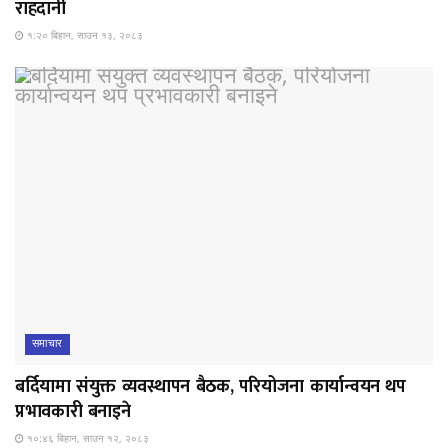
राहदानी
१:२० बिहान, साउन १३, २०८३
समाचार
बर्दियामा संयुक्त व्यवस्थापन बैठक, परियोजना कार्यान्वयन थप
प्रभावकारी बनाइने
१०:४६ बिहान, साउन १२, २०८३