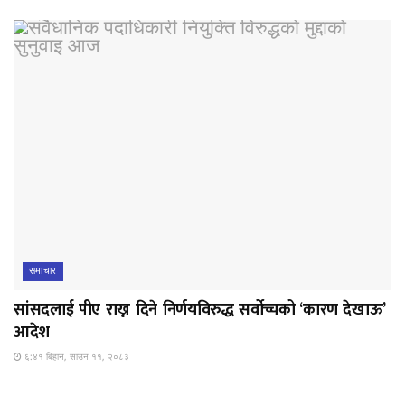
समाचार
सांसदलाई पीए राख्न दिने निर्णयविरुद्ध सर्वोच्चको ‘कारण देखाऊ’
आदेश
६:४१ बिहान, साउन ११, २०८३