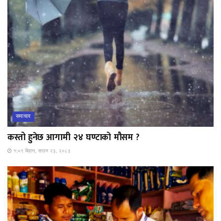
समाचार
कस्तो हुनेछ आगामी २४ घण्टाको मौसम ?
१:०९ बिहान, साउन २३, २०८३