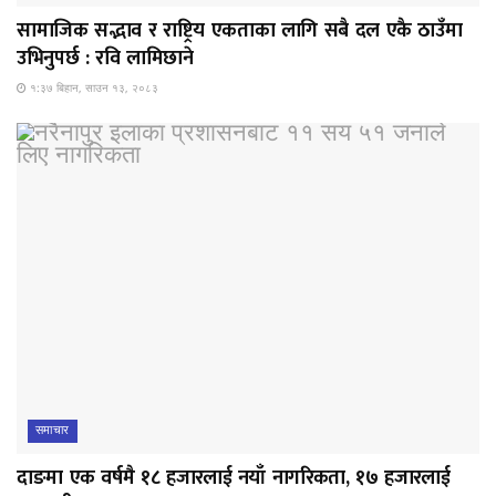
सामाजिक सद्भाव र राष्ट्रिय एकताका लागि सबै दल एकै ठाउँमा
उभिनुपर्छ : रवि लामिछाने
१:३७ बिहान, साउन १३, २०८३
समाचार
दाङमा एक वर्षमै १८ हजारलाई नयाँ नागरिकता, १७ हजारलाई