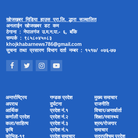
खोजखबर मिडिया हाउस प्रा.लि. द्धारा सञ्चालित
अनलाईन खोजखबर डट कम
ठेगाना : नेपालगंज उ.म.न.पा.- ६, बाँके
सम्पर्क : ९८५८०४५०८३
khojkhabarnews786@gmail.com
सुचना तथा प्रसारण विभाग दर्ता नम्बर : १५१७/ ०७६-७७
अन्तर्राष्ट्रिय
गण्डक प्रदेश
मुख्य समाचार
अपराध
दुर्घटना
राजनीति
आर्थिक
प्रदेश नं.१
विचार/अन्तर्वार्ता
कर्णाली प्रदेश
प्रदेश नं.२
शिक्षा/स्वास्थ्य
कला/साहित्य
प्रदेश नं.३
श्रम/रोजगार
कृषि
प्रदेश नं.५
समाचार
कोभिड-१९
प्रदेश समाचार
सुदुरपश्चिम प्रदेश