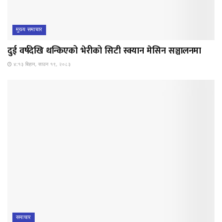
मुख्य समाचार
दुई वर्षदेखि थन्किएको भेरीको सिटी स्क्यान मेसिन सञ्चालनमा
४:१३ बिहान, साउन १९, २०८३
समाचार