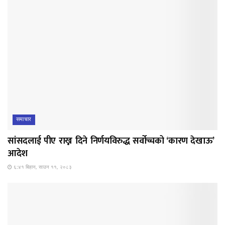
समाचार
सांसदलाई पीए राख्न दिने निर्णयविरुद्ध सर्वोच्चको ‘कारण देखाऊ’
आदेश
६:४१ बिहान, साउन ११, २०८३