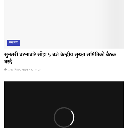
समाचार
सुनसरी घटनाबारे साँझ ५ बजे केन्द्रीय सुरक्षा समितिको बैठक
बस्दै
२:५८ बिहान, साउन ११, २०८३