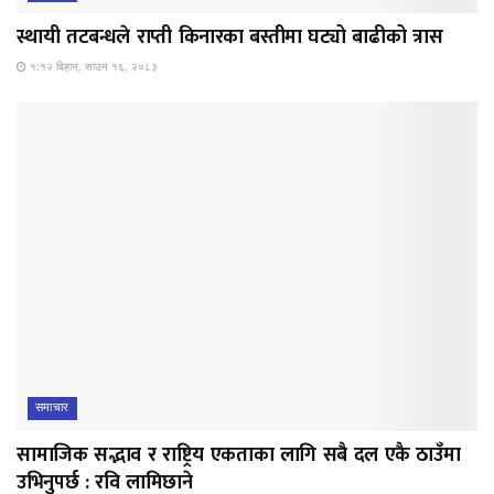
स्थायी तटबन्धले राप्ती किनारका बस्तीमा घट्यो बाढीको त्रास
१:१२ बिहान, साउन १६, २०८३
समाचार
सामाजिक सद्भाव र राष्ट्रिय एकताका लागि सबै दल एकै ठाउँमा
उभिनुपर्छ : रवि लामिछाने