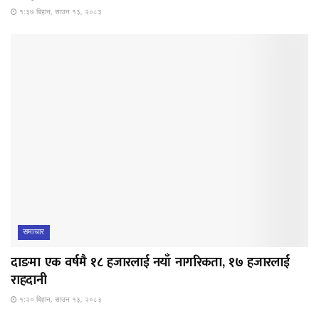
१:३७ बिहान, साउन १३, २०८३
समाचार
दाङमा एक वर्षमै १८ हजारलाई नयाँ नागरिकता, १७ हजारलाई
राहदानी
१:२० बिहान, साउन १३, २०८३