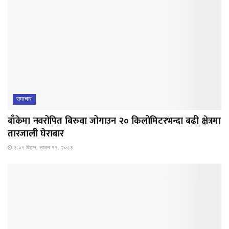
समाचार
बाँकेमा नवरोपित बिरुवा जोगाउन २० किलोमिटरभन्दा बढी क्षेत्रमा
तारजाली घेराबार
३:०९ बिहान, साउन ११, २०८३