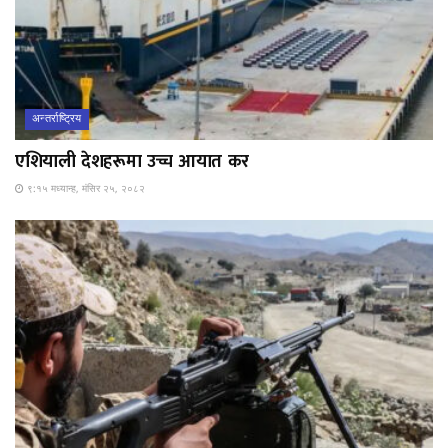
अन्तर्राष्ट्रिय
एशियाली देशहरूमा उच्च आयात कर
९:१५ मध्यान्ह, मंसिर २५, २०८२