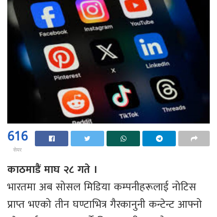
616
सेयर
काठमाडैं माघ २८ गते ।
भारतमा अब सोसल मिडिया कम्पनीहरूलाई नोटिस
प्राप्त भएको तीन घण्टाभित्र गैरकानुनी कन्टेन्ट आफ्नो