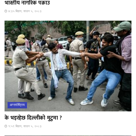
भारतीय नागरिक पक्राउ
७:३५ बिहान, साउन ५, २०८३
अन्तर्राष्ट्रिय
के भइरहेछ दिल्लीको मुटुमा ?
१:५९ बिहान, साउन ५, २०८३