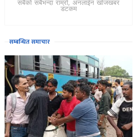
सबैको सबैभन्दा राम्रो, अनलाईन खोजखबर
डटकम
सम्बन्धित समाचार