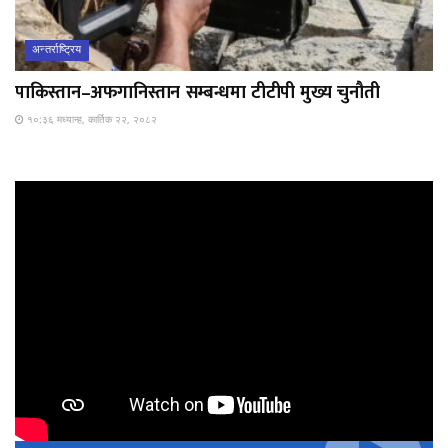
अन्तर्राष्ट्रिय
पाकिस्तान–अफगानिस्तान सम्बन्धमा टीटीपी मुख्य चुनौती
१०:३६ मध्यान्ह, कार्तिक २२, २०८२