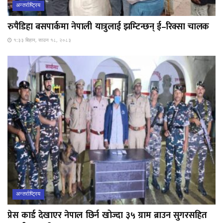
अन्तर्राष्ट्रिय
रुपैडिहा बसपार्कमा नेपाली यात्रुलाई झम्टिन्छन् ई–रिक्सा चालक
१:३३ बिहान, साउन १८, २०८३
अन्तर्राष्ट्रिय
प्रेस कार्ड देखाएर नेपाल छिर्न खोज्दा ३५ ग्राम ब्राउन सुगरसहित