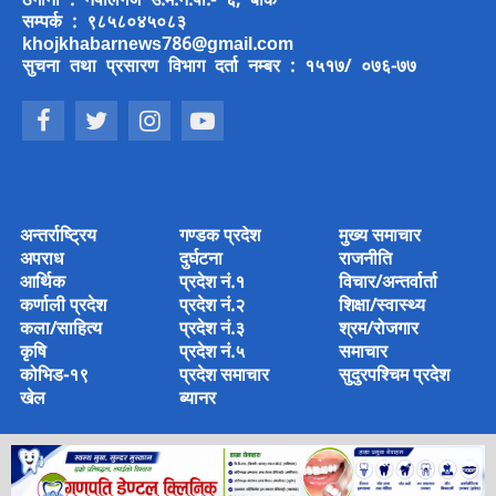
ठेगाना : नेपालगंज उ.म.न.पा.- ६, बाँके
सम्पर्क : ९८५८०४५०८३
khojkhabarnews786@gmail.com
सुचना तथा प्रसारण विभाग दर्ता नम्बर : १५१७/ ०७६-७७
अन्तर्राष्ट्रिय
गण्डक प्रदेश
मुख्य समाचार
अपराध
दुर्घटना
राजनीति
आर्थिक
प्रदेश नं.१
विचार/अन्तर्वार्ता
कर्णाली प्रदेश
प्रदेश नं.२
शिक्षा/स्वास्थ्य
कला/साहित्य
प्रदेश नं.३
श्रम/रोजगार
कृषि
प्रदेश नं.५
समाचार
कोभिड-१९
प्रदेश समाचार
सुदुरपश्चिम प्रदेश
खेल
ब्यानर
© 2022 Copyright © 2022 khoj khabar Media House Pvt Ltd