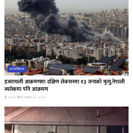
अन्तर्राष्ट्रिय
इजरायली आक्रमणमा दक्षिण लेबनानमा १३ जनाको मृत्यु,नेपाली
ब्यारेकमा पनि आक्रमण
१२:३६ बिहान, फाल्गुन ३०, २०८२