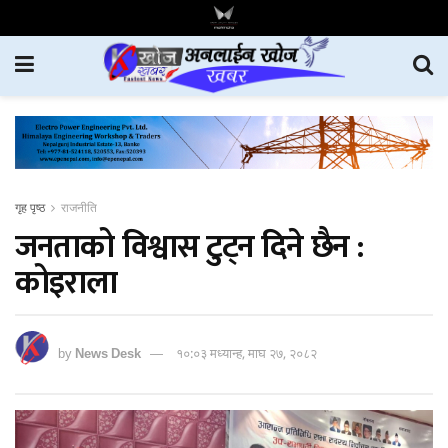
गृह पृष्ठ
राजनीति
जनताको विश्वास टुट्न दिने छैन :
कोइराला
by
News Desk
१०:०३ मध्यान्ह, माघ २७, २०८२