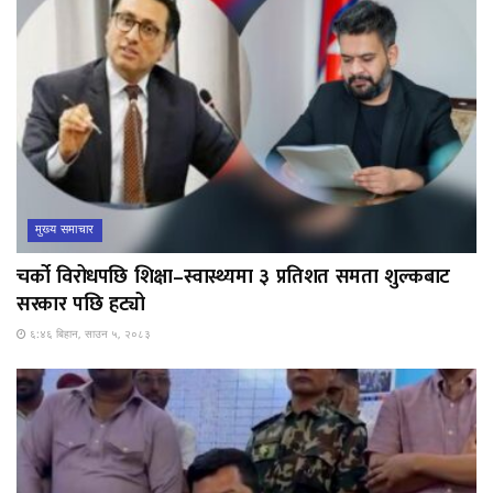
मुख्य समाचार
चर्को विरोधपछि शिक्षा–स्वास्थ्यमा ३ प्रतिशत समता शुल्कबाट
सरकार पछि हट्यो
६:४६ बिहान, साउन ५, २०८३