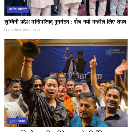
प्रदेश समाचार
लुम्बिनी प्रदेश मन्त्रिपरिषद् पुनर्गठन : पाँच नयाँ मन्त्रीले लिए शपथ
८:१२ बिहान, जेष्ठ २५, २०८३
मुख्य समाचार