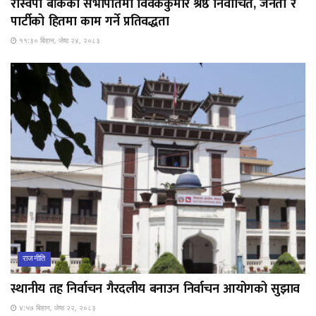
रास्वपा बाँकेको सभापतिमा विवेककुमार श्रेष्ठ निर्वाचित, जनता र
पार्टीको हितमा काम गर्ने प्रतिवद्धता
११:३० बिहान, जेष्ठ २४, २०८३
राजनीति
स्थानीय तह निर्वाचन गैरदलीय बनाउन निर्वाचन आयोगको सुझाव
४:५७ बिहान, जेष्ठ २२, २०८३