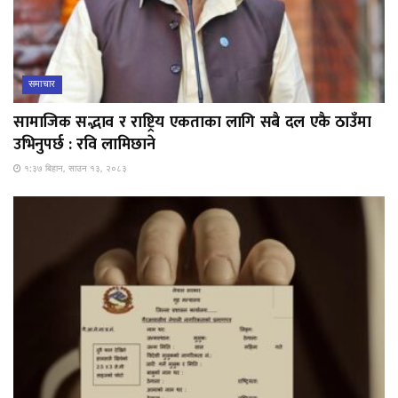
समाचार
सामाजिक सद्भाव र राष्ट्रिय एकताका लागि सबै दल एकै ठाउँमा
उभिनुपर्छ : रवि लामिछाने
१:३७ बिहान, साउन १३, २०८३