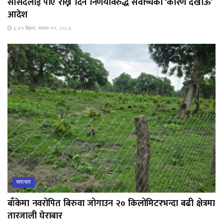
सांसदलाई पीए राख्न दिने निर्णयविरुद्ध सर्वोच्चको ‘कारण देखाऊ’
आदेश
६:४१ बिहान, साउन ११, २०८३
समाचार
बाँकेमा नवरोपित बिरुवा जोगाउन २० किलोमिटरभन्दा बढी क्षेत्रमा
तारजाली घेराबार