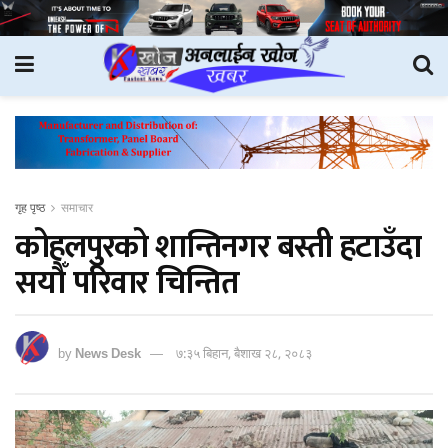
गृह पृष्ठ
समाचार
कोहलपुरको शान्तिनगर बस्ती हटाउँदा
सयौँ परिवार चिन्तित
by
News Desk
७:३५ बिहान, बैशाख २८, २०८३