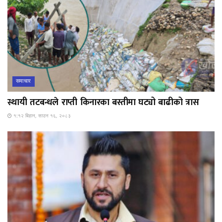
समाचार
स्थायी तटबन्धले राप्ती किनारका बस्तीमा घट्यो बाढीको त्रास
१:१२ बिहान, साउन १६, २०८३