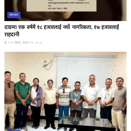
समाचार
दाङमा एक वर्षमै १८ हजारलाई नयाँ नागरिकता, १७ हजारलाई
राहदानी
१:२० बिहान, साउन १३, २०८३