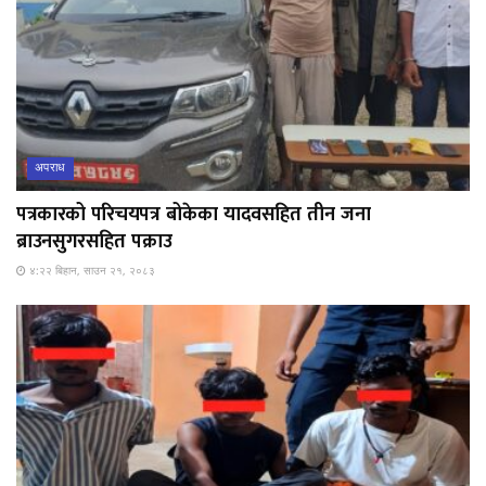
अपराध
पत्रकारको परिचयपत्र बोकेका यादवसहित तीन जना
ब्राउनसुगरसहित पक्राउ
४:२२ बिहान, साउन २१, २०८३