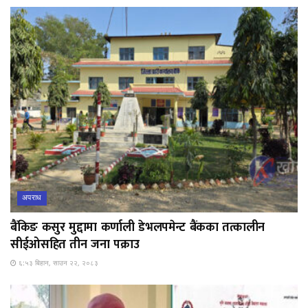
अपराध
बैंकिङ कसुर मुद्दामा कर्णाली डेभलपमेन्ट बैंकका तत्कालीन
सीईओसहित तीन जना पक्राउ
६:५३ बिहान, साउन २२, २०८३