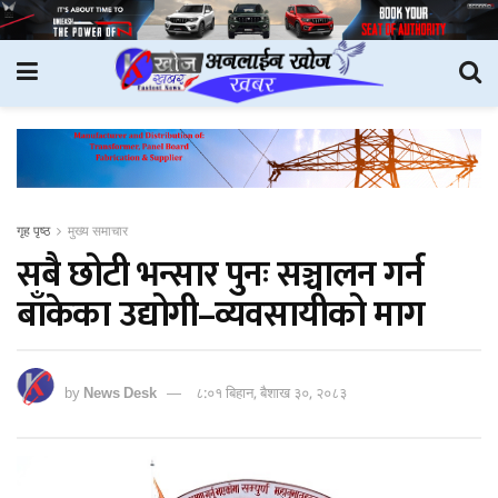
गृह पृष्ठ
मुख्य समाचार
सबै छोटी भन्सार पुनः सञ्चालन गर्न
बाँकेका उद्योगी–व्यवसायीको माग
by
News Desk
८:०१ बिहान, बैशाख ३०, २०८३