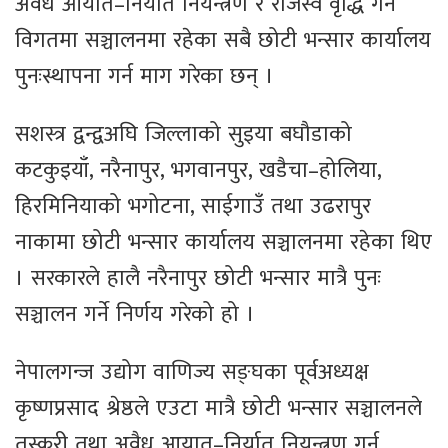
अवैध आयात–निर्यात नियन्त्रण र राजस्व वृद्धि गर्न
विगतमा सञ्चालनमा रहेका सबै छोटी भन्सार कार्यालय
पुनःस्थापना गर्न माग गरेका छन् ।
सशस्त्र द्वन्द्वअघि जिल्लाको सुइया बघौडाको
कटकुइयाँ, नरैनापुर, भगवानपुर, खडैचा–होलिया,
हिरमिनियाको भगोटना, साईगाउँ तथा उढरापुर
नाकामा छोटी भन्सार कार्यालय सञ्चालनमा रहेका थिए
। सरकारले हालै नरैनापुर छोटी भन्सार मात्रै पुनः
सञ्चालन गर्ने निर्णय गरेको हो ।
नेपालगन्ज उद्योग वाणिज्य सङ्घका पूर्वअध्यक्ष
कृष्णप्रसाद श्रेष्ठले एउटा मात्रै छोटी भन्सार सञ्चालनले
तस्करी तथा अवैध आयात–निर्यात नियन्त्रण गर्न