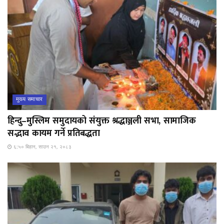
मुख्य समाचार
हिन्दु–मुस्लिम समुदायको संयुक्त श्रद्धाञ्जली सभा, सामाजिक
सद्भाव कायम गर्ने प्रतिबद्धता
६:५० बिहान, साउन २१, २०८३