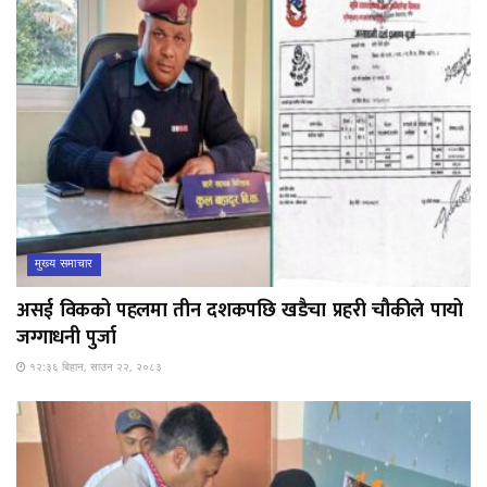
मुख्य समाचार
असई विकको पहलमा तीन दशकपछि खडैचा प्रहरी चौकीले पायो
जग्गाधनी पुर्जा
१२:३६ बिहान, साउन २२, २०८३