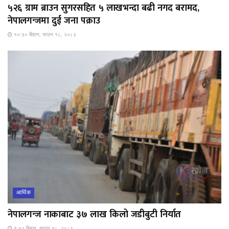
५२६ ग्राम ब्राउन सुगरसहित ५ लाखभन्दा बढी नगद बरामद,
नेपालगन्जमा दुई जना पक्राउ
१०:३० बिहान, साउन १८, २०८३
आर्थिक
नेपालगन्ज नाकाबाट ३७ लाख किलो जडीबुटी निर्यात
१:५२ बिहान, साउन १८, २०८३