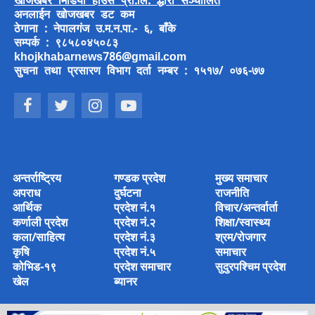
खोजखबर मिडिया हाउस प्रा.लि. द्धारा सञ्चालित
अनलाईन खोजखबर डट कम
ठेगाना : नेपालगंज उ.म.न.पा.- ६, बाँके
सम्पर्क : ९८५८०४५०८३
khojkhabarnews786@gmail.com
सुचना तथा प्रसारण विभाग दर्ता नम्बर : १५१७/ ०७६-७७
अन्तर्राष्ट्रिय
गण्डक प्रदेश
मुख्य समाचार
अपराध
दुर्घटना
राजनीति
आर्थिक
प्रदेश नं.१
विचार/अन्तर्वार्ता
कर्णाली प्रदेश
प्रदेश नं.२
शिक्षा/स्वास्थ्य
कला/साहित्य
प्रदेश नं.३
श्रम/रोजगार
कृषि
प्रदेश नं.५
समाचार
कोभिड-१९
प्रदेश समाचार
सुदुरपश्चिम प्रदेश
खेल
ब्यानर