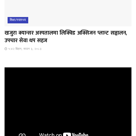
शिक्षा/स्वास्थ्य
खजुरा क्यान्सर अस्पतालमा लिक्विड अक्सिजन प्लान्ट सञ्चालन,
उपचार सेवा थप सहज
५:४२ बिहान, साउन ३, २०८३