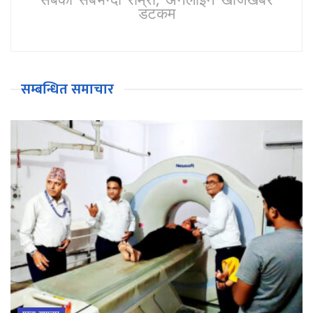
सबैको सबैभन्दा राम्रो, अनलाईन खोजखबर
डटकम
सम्बन्धित समाचार