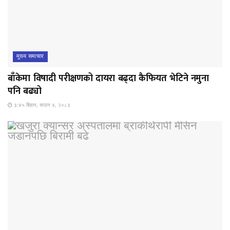
मुख्य समाचार
बाँकेमा विषादी परीक्षणको दायरा बढ्दा कैफियत भेटिने नमुना
पनि बढ्यो
३:४५ बिहान, साउन ४, २०८३