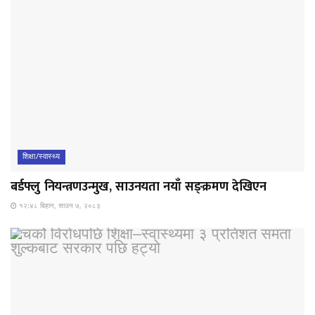
शिक्षा/स्वास्थ्य
बर्डफ्लु नियन्त्रणउन्मुख, साउनयता नयाँ सङ्क्रमण देखिएन
१२:४८ बिहान, साउन ७, २०८३