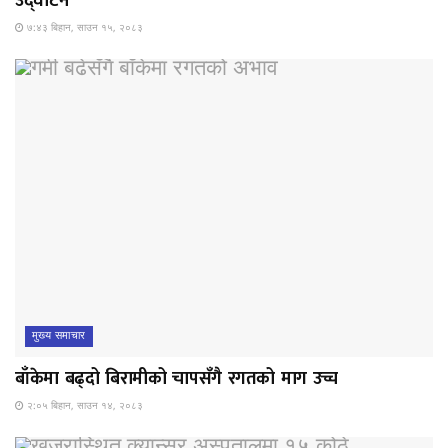
उद्घाटन
७:४३ बिहान, साउन १५, २०८३
मुख्य समाचार
बाँकेमा बढ्दो बिरामीको चापसँगै रगतको माग उच्च
२:०५ बिहान, साउन १४, २०८३