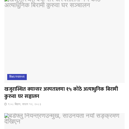
शिक्षा/स्वास्थ्य
खजुरास्थित क्यान्सर अस्पतालमा १५ कोठे अत्याधुनिक बिरामी
कुरुवा घर सञ्चालन
१:०८ बिहान, साउन १२, २०८३