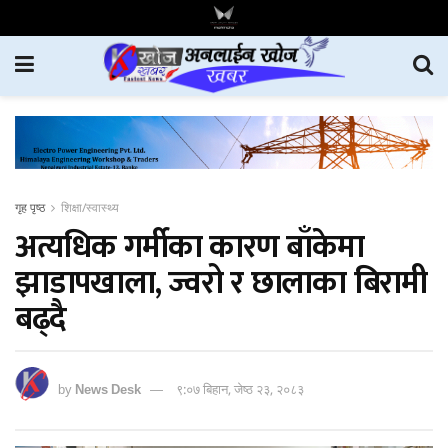
गृह पृष्ठ
शिक्षा/स्वास्थ्य
अत्यधिक गर्मीका कारण बाँकेमा
झाडापखाला, ज्वरो र छालाका बिरामी
बढ्दै
by
News Desk
९:०७ बिहान, जेष्ठ २३, २०८३