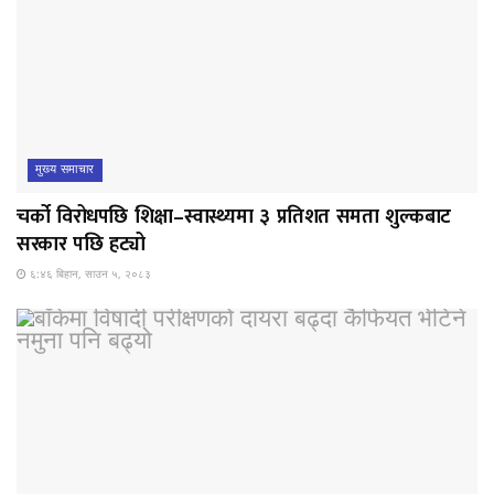
मुख्य समाचार
चर्को विरोधपछि शिक्षा–स्वास्थ्यमा ३ प्रतिशत समता शुल्कबाट
सरकार पछि हट्यो
६:४६ बिहान, साउन ५, २०८३