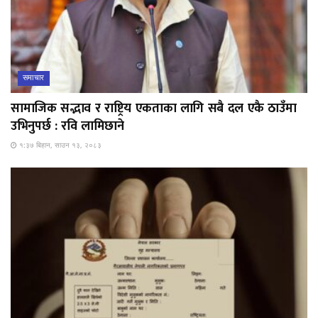
समाचार
सामाजिक सद्भाव र राष्ट्रिय एकताका लागि सबै दल एकै ठाउँमा
उभिनुपर्छ : रवि लामिछाने
१:३७ बिहान, साउन १३, २०८३