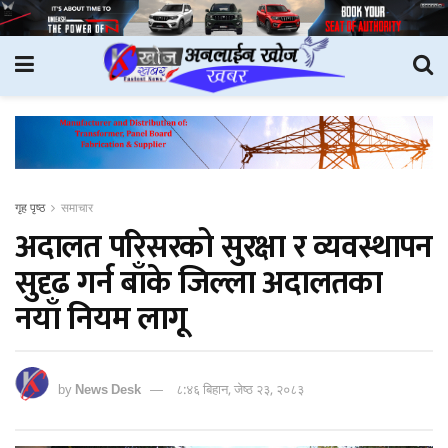
गृह पृष्ठ
समाचार
अदालत परिसरको सुरक्षा र व्यवस्थापन
सुदृढ गर्न बाँके जिल्ला अदालतका
नयाँ नियम लागू
by
News Desk
८:४६ बिहान, जेष्ठ २३, २०८३