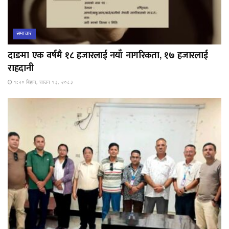
समाचार
दाङमा एक वर्षमै १८ हजारलाई नयाँ नागरिकता, १७ हजारलाई
राहदानी
१:२० बिहान, साउन १३, २०८३