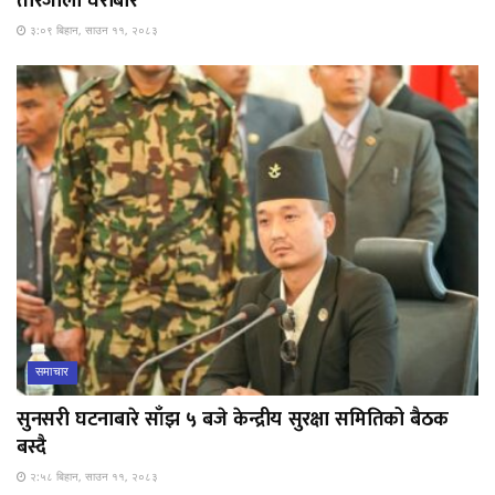
तारजाली घेराबार
३:०९ बिहान, साउन ११, २०८३
समाचार
सुनसरी घटनाबारे साँझ ५ बजे केन्द्रीय सुरक्षा समितिको बैठक
बस्दै
२:५८ बिहान, साउन ११, २०८३