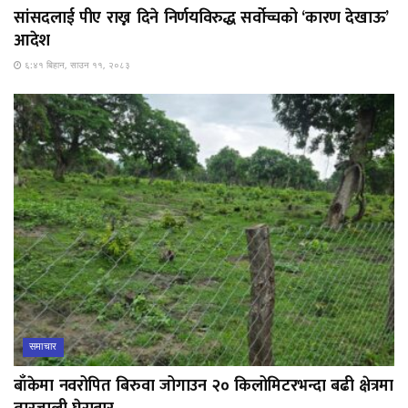
सांसदलाई पीए राख्न दिने निर्णयविरुद्ध सर्वोच्चको ‘कारण देखाऊ’
आदेश
६:४१ बिहान, साउन ११, २०८३
समाचार
बाँकेमा नवरोपित बिरुवा जोगाउन २० किलोमिटरभन्दा बढी क्षेत्रमा