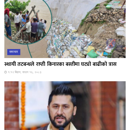
समाचार
स्थायी तटबन्धले राप्ती किनारका बस्तीमा घट्यो बाढीको त्रास
१:१२ बिहान, साउन १६, २०८३