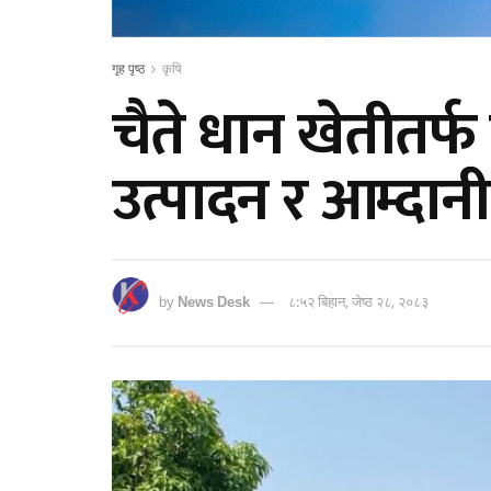
गृह पृष्ठ
कृषि
चैते धान खेतीतर
उत्पादन र आम्दानी
by
News Desk
८:५२ बिहान, जेष्ठ २८, २०८३