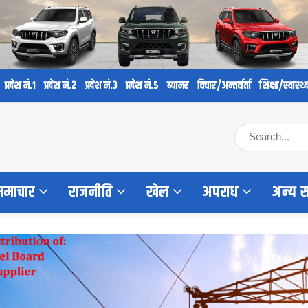
प्रदेश नं.१
प्रदेश नं.२
प्रदेश नं.३
प्रदेश नं.५
ब्यानर
विचार/अन्तर्वार्ता
शिक्षा/स्वास्थ्
 समाचार
राजनीति
खेल
अपराध
अन्य 