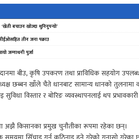
खेती बचाउन खोज्दा थुनिनुपर्‍यो’
ीन सीईओसहित तीन जना पक्राउ
ो जग्गाधनी पुर्जा
अनुदानमा बीउ, कृषि उपकरण तथा प्राविधिक सहयोग उपलब्
क्ष छब्बन खाँले चैते धानबाट सामान्य धानको तुलनामा 
चाइ सुविधा विस्तार र बोरिङ व्यवस्थापनलाई थप प्रभावकारी
मस्या अझै किसानका प्रमुख चुनौतीका रूपमा रहेका छन्।
 समयमा सिँचाइ गर्न कठिनाइ हुने गरेको गुनासो गरेका 