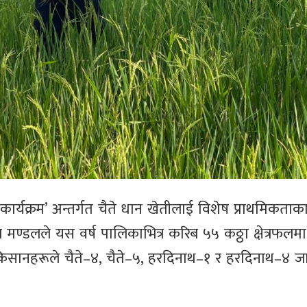
र कार्यक्रम’ अन्तर्गत चैते धान खेतीलाई विशेष प्राथमिकता
 मण्डलले यस वर्ष पालिकाभित्र करिब ५५ कठ्ठा क्षेत्रफलमा
किसानहरूले चैते–४, चैते–५, हरदिनाथ–१ र हरदिनाथ–४ 