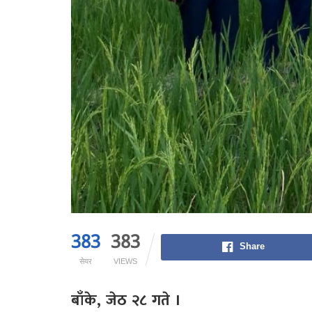
383
383
Share
सेयर
VIEWS
बाँके, जेठ २८ गते ।