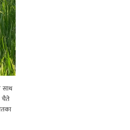
का साथ
 चैते
जातका