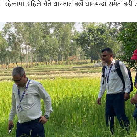
स्था रहेकामा अहिले चैते धानबाट बर्खे धानभन्दा समेत बढी 