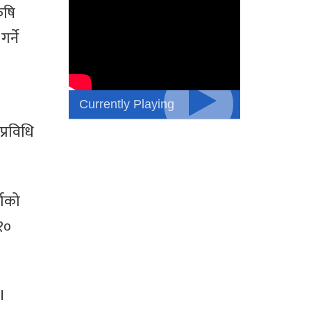
ृषि
र्ने
Currently Playing
्रविधि
माको
१०
।