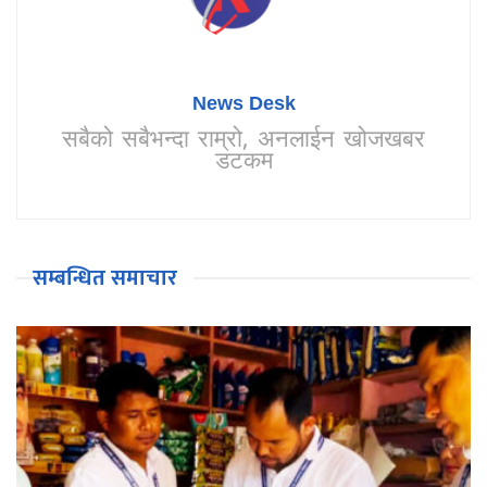
News Desk
सबैको सबैभन्दा राम्रो, अनलाईन खोजखबर
डटकम
सम्बन्धित समाचार