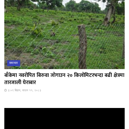
समाचार
बाँकेमा नवरोपित बिरुवा जोगाउन २० किलोमिटरभन्दा बढी क्षेत्रमा
तारजाली घेराबार
३:०९ बिहान, साउन ११, २०८३