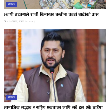
समाचार
स्थायी तटबन्धले राप्ती किनारका बस्तीमा घट्यो बाढीको त्रास
१:१२ बिहान, साउन १६, २०८३
समाचार
सामाजिक सद्भाव र राष्ट्रिय एकताका लागि सबै दल एकै ठाउँमा