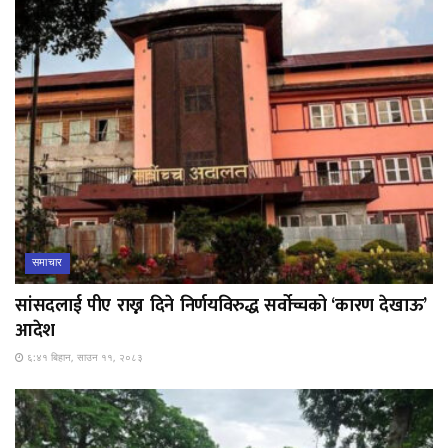
समाचार
सांसदलाई पीए राख्न दिने निर्णयविरुद्ध सर्वोच्चको ‘कारण देखाऊ’
आदेश
६:४१ बिहान, साउन ११, २०८३