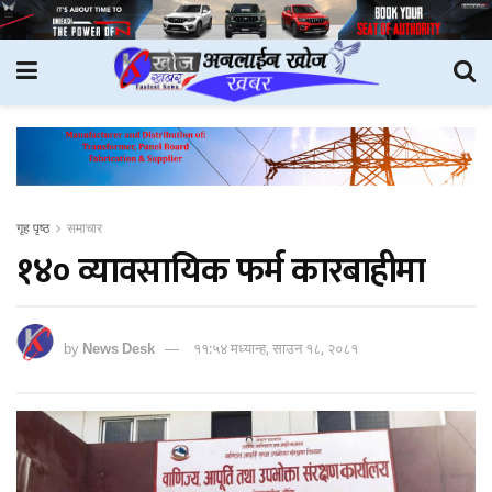
गृह पृष्ठ
समाचार
१४० व्यावसायिक फर्म कारबाहीमा
by
News Desk
११:५४ मध्यान्ह, साउन १८, २०८१