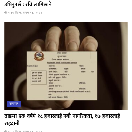
उभिनुपर्छ : रवि लामिछाने
१:३७ बिहान, साउन १३, २०८३
समाचार
दाङमा एक वर्षमै १८ हजारलाई नयाँ नागरिकता, १७ हजारलाई
राहदानी
१:२० बिहान, साउन १३, २०८३