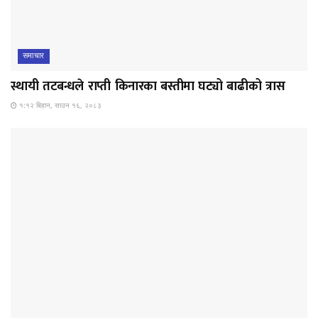
समाचार
स्थायी तटबन्धले राप्ती किनारका बस्तीमा घट्यो बाढीको त्रास
१:१२ बिहान, साउन १६, २०८३