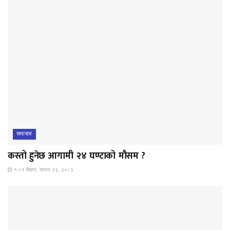
समाचार
कस्तो हुनेछ आगामी २४ घण्टाको मौसम ?
१:०९ बिहान, साउन २३, २०८३