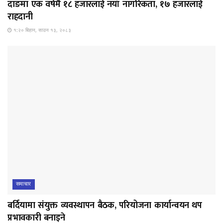
दाङमा एक वर्षमै १८ हजारलाई नयाँ नागरिकता, १७ हजारलाई
राहदानी
१:२० बिहान, साउन १३, २०८३
समाचार
बर्दियामा संयुक्त व्यवस्थापन बैठक, परियोजना कार्यान्वयन थप
प्रभावकारी बनाइने