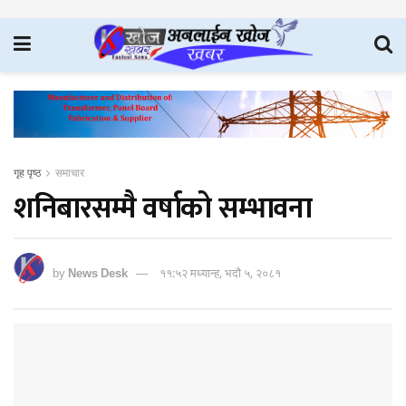
गृह पृष्ठ
समाचार
शनिबारसम्मै वर्षाको सम्भावना
by
News Desk
११:५२ मध्यान्ह, भदौ ५, २०८१