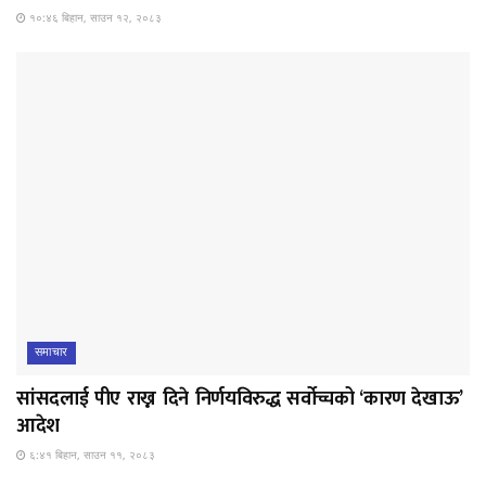
१०:४६ बिहान, साउन १२, २०८३
समाचार
सांसदलाई पीए राख्न दिने निर्णयविरुद्ध सर्वोच्चको ‘कारण देखाऊ’
आदेश
६:४१ बिहान, साउन ११, २०८३