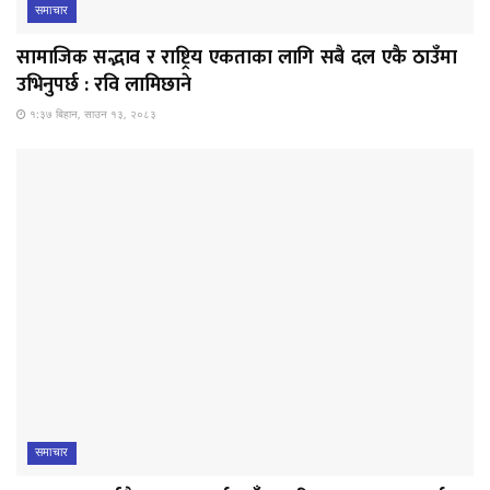
समाचार
सामाजिक सद्भाव र राष्ट्रिय एकताका लागि सबै दल एकै ठाउँमा
उभिनुपर्छ : रवि लामिछाने
१:३७ बिहान, साउन १३, २०८३
समाचार