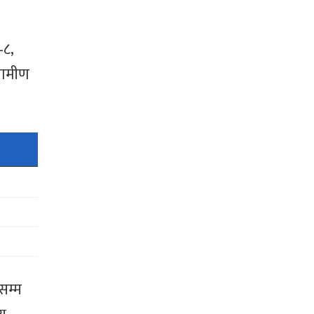
–८,
रामीण
सम्म