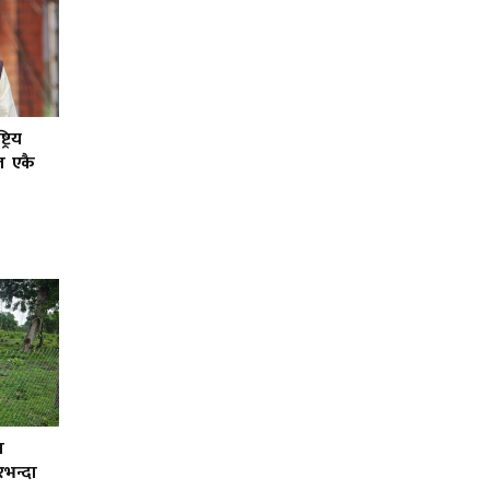
्रिय
ल एकै
ा
भन्दा