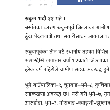
सेयर
VIEWS
रुकुम भदौ ११ गते ।
बर्सातका कारण रुकुमपूर्व जिल्लाका ग्रा
हुँदा पैदलयात्री तथा सवारीसाधन आवतजाव
रुकुमपूर्वका तीन वटै स्थानीय तहका विभिन्न
असारदेखि लगातार वर्षा भएकाले जिल्लाका व
हरेक वर्ष पहिरोले ग्रामीण सडक अवरुद्ध हुन
भुमे गाउँपालिका–९, चुनबाङ–भुमे–८, कुचिब
सडकखण्ड अवरुद्ध छ । यसै गरी भुमे–७, गुन
आरुडाँडा, भुमे–३, मोराबाङ–क्याङ्सी–झुम्