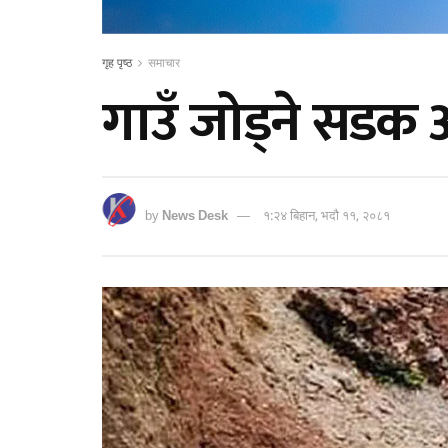
गृह पृष्ठ
समाचार
गाउँ जोड्ने सडक 
by
News Desk
१:२४ बिहान, भदौ ११, २०८१