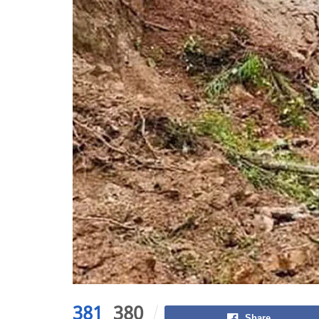
381
380
Share