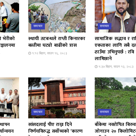
समाचार
समाचार
ो भेरीको
स्थायी तटबन्धले राप्ती किनारका
सामाजिक सद्भाव र राष्ट
ञ्चालनमा
बस्तीमा घट्यो बाढीको त्रास
एकताका लागि सबै द
ठाउँमा उभिनुपर्छ : रवि
३
१:१२ बिहान, साउन १६, २०८३
लामिछाने
१:३७ बिहान, साउन १३, २०८३
समाचार
समाचार
स्थापन
सांसदलाई पीए राख्न दिने
बाँकेमा नवरोपित बिरुव
यान्वयन
निर्णयविरुद्ध सर्वोच्चको ‘कारण
जोगाउन २० किलोमिटर