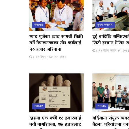
समाचार
मुख्य समाचार
म्याद गुज्रेका खाद्य सामग्री बिक्री
दुई वर्षदेखि थन्किएक
गर्ने नेपालगन्जका तीन फर्मलाई
सिटी स्क्यान मेसिन स
५० हजार जरिवाना
४:१३ बिहान, साउन १९, २०८
६:३२ बिहान, साउन २२, २०८३
समाचार
समाचार
दाङमा एक वर्षमै १८ हजारलाई
बर्दियामा संयुक्त व्यव
नयाँ नागरिकता, १७ हजारलाई
बैठक, परियोजना कार्