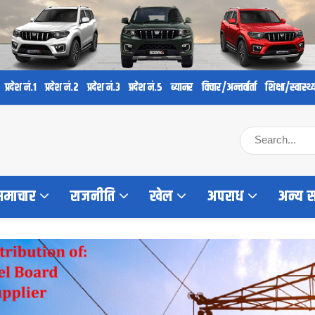
प्रदेश नं.१
प्रदेश नं.२
प्रदेश नं.३
प्रदेश नं.५
ब्यानर
विचार/अन्तर्वार्ता
शिक्षा/स्वास्थ्
 समाचार
राजनीति
खेल
अपराध
अन्य 