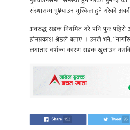
पु¥याउनसमेत समस्या हुने गरेको भुमे–३ का 
संस्थासम्म पु¥याउन मुस्किल हुने गरेको अर्क
अवरुद्ध सडक नियमित गरे पनि पुनः पहिरो आ
होमप्रकाश श्रेष्ठले बताए । उनले भने, “न
लगातार वर्षाका कारण सडक खुलाउन नसकिए
Share
153
Tweet
95