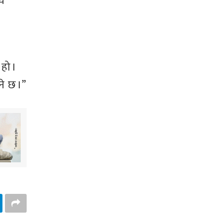
्य
हो ।
े छ ।”