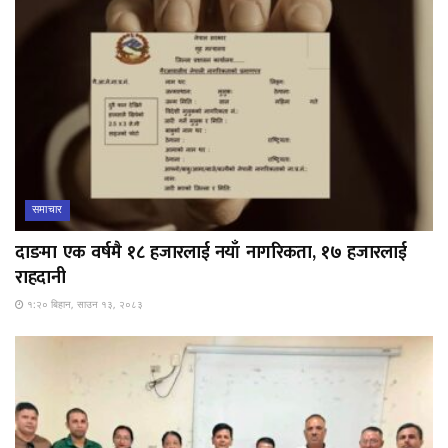
समाचार
दाङमा एक वर्षमै १८ हजारलाई नयाँ नागरिकता, १७ हजारलाई
राहदानी
१:२० बिहान, साउन १३, २०८३