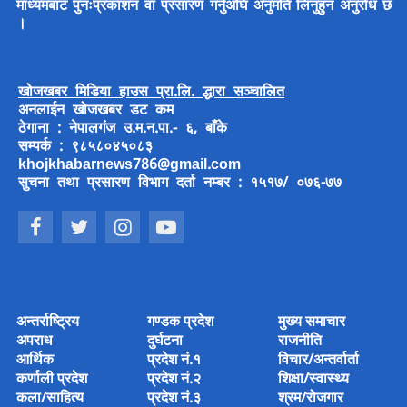
माध्यमबाट पुनःप्रकाशन वा प्रसारण गर्नुअघि अनुमति लिनुहुन अनुरोध छ
।
खोजखबर मिडिया हाउस प्रा.लि. द्धारा सञ्चालित
अनलाईन खोजखबर डट कम
ठेगाना : नेपालगंज उ.म.न.पा.- ६, बाँके
सम्पर्क : ९८५८०४५०८३
khojkhabarnews786@gmail.com
सुचना तथा प्रसारण विभाग दर्ता नम्बर : १५१७/ ०७६-७७
अन्तर्राष्ट्रिय
गण्डक प्रदेश
मुख्य समाचार
अपराध
दुर्घटना
राजनीति
आर्थिक
प्रदेश नं.१
विचार/अन्तर्वार्ता
कर्णाली प्रदेश
प्रदेश नं.२
शिक्षा/स्वास्थ्य
कला/साहित्य
प्रदेश नं.३
श्रम/रोजगार