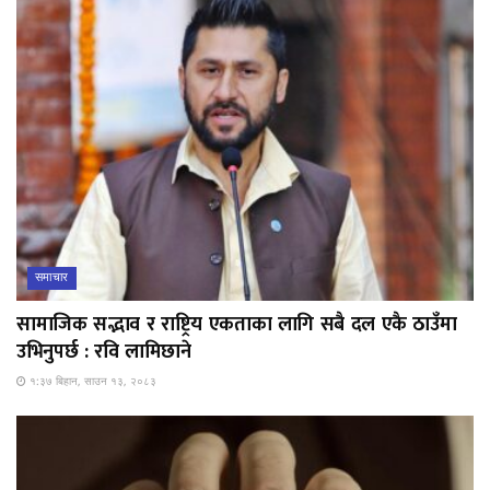
समाचार
सामाजिक सद्भाव र राष्ट्रिय एकताका लागि सबै दल एकै ठाउँमा
उभिनुपर्छ : रवि लामिछाने
१:३७ बिहान, साउन १३, २०८३