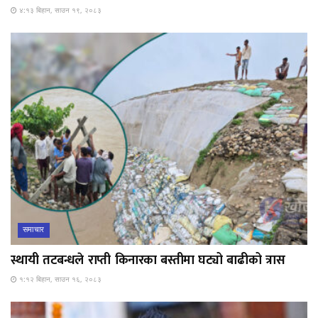
४:१३ बिहान, साउन १९, २०८३
समाचार
स्थायी तटबन्धले राप्ती किनारका बस्तीमा घट्यो बाढीको त्रास
१:१२ बिहान, साउन १६, २०८३