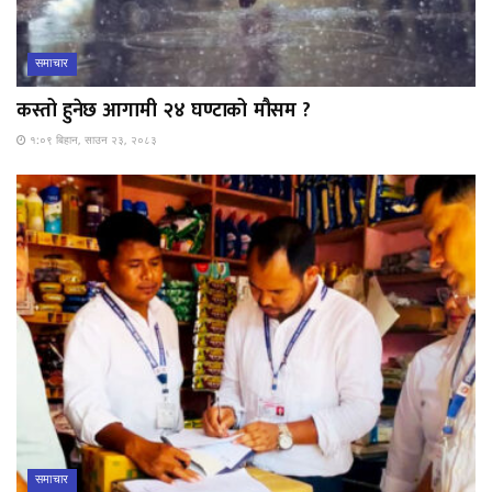
समाचार
कस्तो हुनेछ आगामी २४ घण्टाको मौसम ?
१:०९ बिहान, साउन २३, २०८३
समाचार