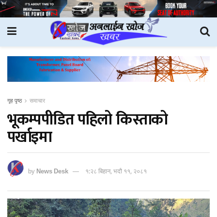
गृह पृष्ठ
समाचार
भूकम्पपीडित पहिलो किस्ताको
पर्खाइमा
by
News Desk
१:२८ बिहान, भदौ ११, २०८१