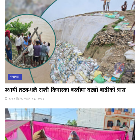
समाचार
स्थायी तटबन्धले राप्ती किनारका बस्तीमा घट्यो बाढीको त्रास
१:१२ बिहान, साउन १६, २०८३