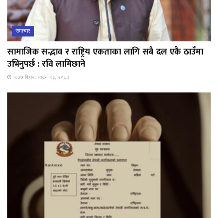
समाचार
सामाजिक सद्भाव र राष्ट्रिय एकताका लागि सबै दल एकै ठाउँमा
उभिनुपर्छ : रवि लामिछाने
१:३७ बिहान, साउन १३, २०८३