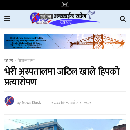
गृह पृष्ठ
शिक्षा/स्वास्थ्य
भेरी अस्पतालमा जटिल खाले हिपको
प्रत्यारोपण
by
News Desk
१२:३३ बिहान, अशोज १, २०८१