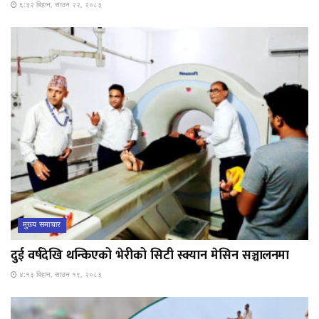
६:३२ बिहान, साउन २२, २०८३
मुख्य समाचार
दुई वर्षदेखि थन्किएको भेरीको सिटी स्क्यान मेसिन सञ्चालनमा
४:१३ बिहान, साउन १९, २०८३