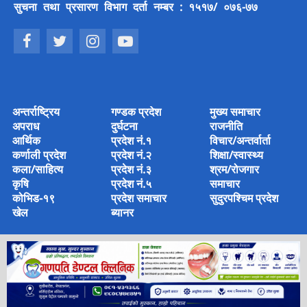
सुचना तथा प्रसारण विभाग दर्ता नम्बर : १५१७/ ०७६-७७
अन्तर्राष्ट्रिय
गण्डक प्रदेश
मुख्य समाचार
अपराध
दुर्घटना
राजनीति
आर्थिक
प्रदेश नं.१
विचार/अन्तर्वार्ता
कर्णाली प्रदेश
प्रदेश नं.२
शिक्षा/स्वास्थ्य
कला/साहित्य
प्रदेश नं.३
श्रम/रोजगार
कृषि
प्रदेश नं.५
समाचार
कोभिड-१९
प्रदेश समाचार
सुदुरपश्चिम प्रदेश
खेल
ब्यानर
© 2022 Copyright © 2022 khoj khabar Media House Pvt Ltd
Designed & Developed by
Amjad Ansari
.