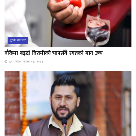
मुख्य समाचार
बाँकेमा बढ्दो बिरामीको चापसँगै रगतको माग उच्च
२:०५ बिहान, साउन १४, २०८३