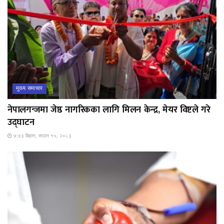
मुख्य समाचार
नेपालगन्जमा जेष्ठ नागरिकका लागि मिलन केन्द्र, मेयर विष्टले गरे
उद्घाटन
७:४३ बिहान, साउन १५, २०८३