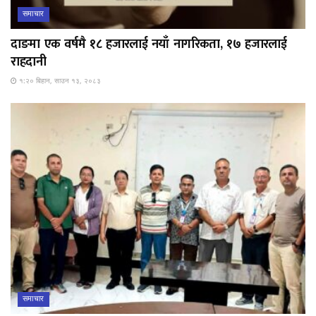
समाचार
दाङमा एक वर्षमै १८ हजारलाई नयाँ नागरिकता, १७ हजारलाई
राहदानी
१:२० बिहान, साउन १३, २०८३
समाचार