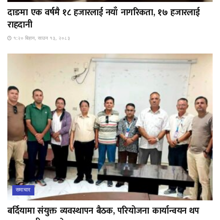
दाङमा एक वर्षमै १८ हजारलाई नयाँ नागरिकता, १७ हजारलाई
राहदानी
१:२० बिहान, साउन १३, २०८३
समाचार
बर्दियामा संयुक्त व्यवस्थापन बैठक, परियोजना कार्यान्वयन थप