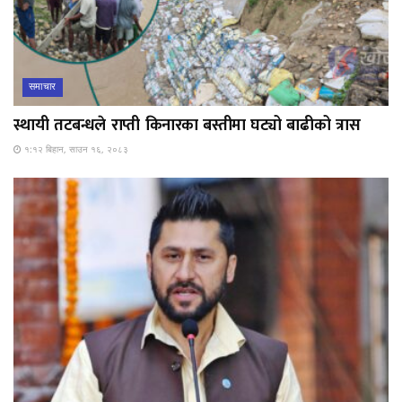
समाचार
स्थायी तटबन्धले राप्ती किनारका बस्तीमा घट्यो बाढीको त्रास
१:१२ बिहान, साउन १६, २०८३