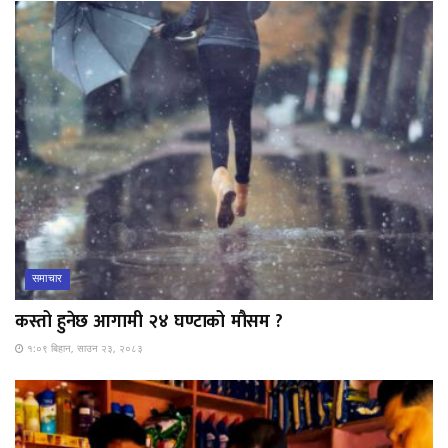
समाचार
कस्तो हुनेछ आगामी २४ घण्टाको मौसम ?
१:०९ बिहान, साउन २३, २०८३