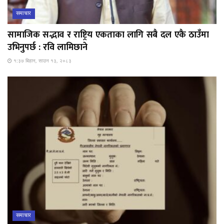
समाचार
सामाजिक सद्भाव र राष्ट्रिय एकताका लागि सबै दल एकै ठाउँमा
उभिनुपर्छ : रवि लामिछाने
१:३७ बिहान, साउन १३, २०८३
समाचार