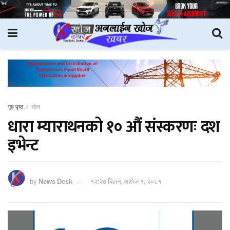
गृह पृष्ठ
खेल
धारा म्याराथनको १० औं संस्करणः दश
इभेन्ट
by
News Desk
१२:२७ बिहान, अशोज १, २०८१