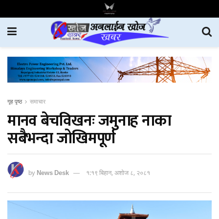
गृह पृष्ठ
समाचार
मानव बेचविखनः जमुनाह नाका
सबैभन्दा जोखिमपूर्ण
by
News Desk
१:१९ बिहान, अशोज ८, २०८१