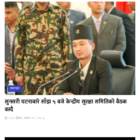
समाचार
सुनसरी घटनाबारे साँझ ५ बजे केन्द्रीय सुरक्षा समितिको बैठक
बस्दै
२:५८ बिहान, साउन ११, २०८३