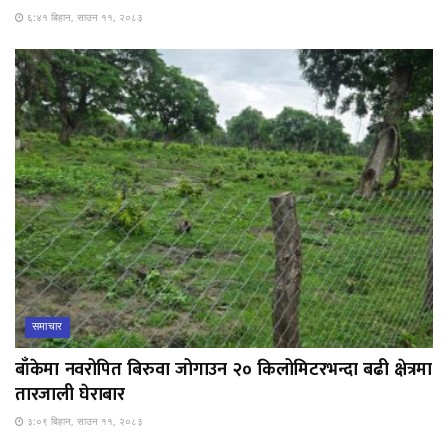
६:४१ बिहान, साउन ११, २०८३
समाचार
बाँकेमा नवरोपित बिरुवा जोगाउन २० किलोमिटरभन्दा बढी क्षेत्रमा
तारजाली घेराबार
३:०९ बिहान, साउन ११, २०८३