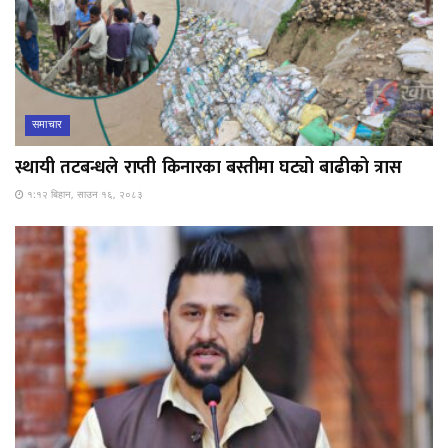
समाचार
स्थायी तटबन्धले राप्ती किनारका बस्तीमा घट्यो बाढीको त्रास
१:१२ बिहान, साउन १६, २०८३