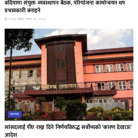
बर्दियामा संयुक्त व्यवस्थापन बैठक, परियोजना कार्यान्वयन थप
प्रभावकारी बनाइने
१०:४६ बिहान, साउन १२, २०८३
समाचार
सांसदलाई पीए राख्न दिने निर्णयविरुद्ध सर्वोच्चको ‘कारण देखाऊ’
आदेश