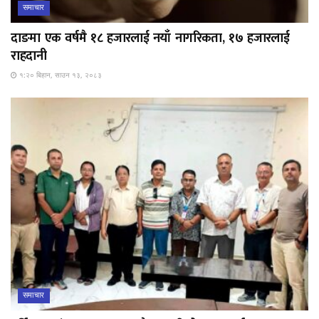
समाचार
दाङमा एक वर्षमै १८ हजारलाई नयाँ नागरिकता, १७ हजारलाई
राहदानी
१:२० बिहान, साउन १३, २०८३
समाचार