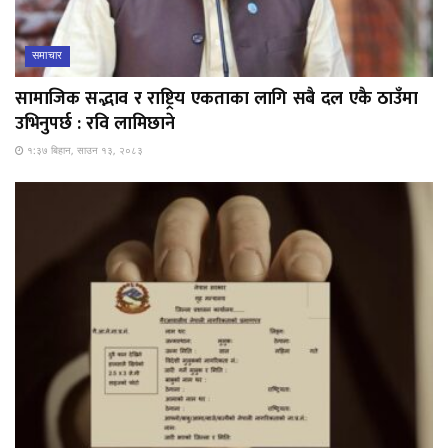
समाचार
सामाजिक सद्भाव र राष्ट्रिय एकताका लागि सबै दल एकै ठाउँमा
उभिनुपर्छ : रवि लामिछाने
१:३७ बिहान, साउन १३, २०८३