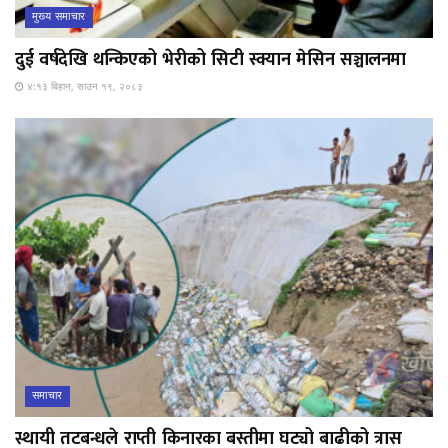
मुख्य समाचार
दुई वर्षदेखि थन्किएको भेरीको सिटी स्क्यान मेसिन सञ्चालनमा
४:१३ बिहान, साउन १९, २०८३
समाचार
स्थायी तटबन्धले राप्ती किनारका बस्तीमा घट्यो बाढीको त्रास