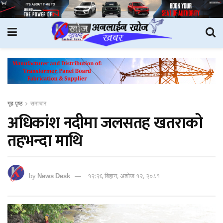
गृह पृष्ठ
समाचार
अधिकांश नदीमा जलसतह खतराको
तहभन्दा माथि
by
News Desk
१२:२६ बिहान, अशोज १२, २०८१