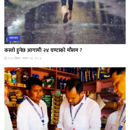
समाचार
कस्तो हुनेछ आगामी २४ घण्टाको मौसम ?
१:०९ बिहान, साउन २३, २०८३