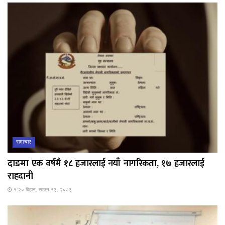
समाचार
दाङमा एक वर्षमै १८ हजारलाई नयाँ नागरिकता, १७ हजारलाई
राहदानी
१:२० बिहान, साउन १३, २०८३