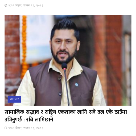
१:१२ बिहान, साउन १६, २०८३
समाचार
सामाजिक सद्भाव र राष्ट्रिय एकताका लागि सबै दल एकै ठाउँमा
उभिनुपर्छ : रवि लामिछाने
१:३७ बिहान, साउन १३, २०८३