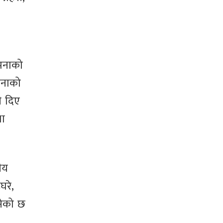
ापनाको
पनाको
ी दिए
था
ीय
घरे,
सेको छ