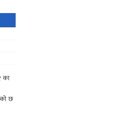
१ का
िएको छ