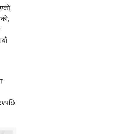
िएको,
एको,
र
याँ
ा
रिएपछि