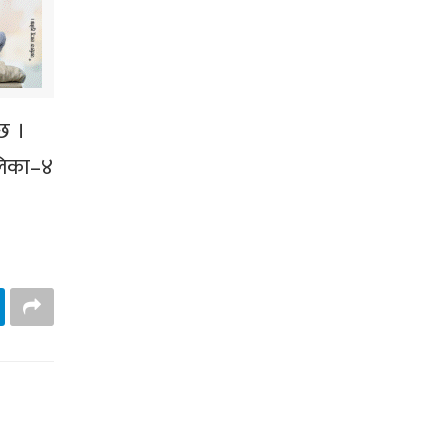
छ ।
ालिका–४