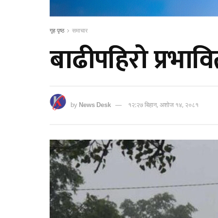
गृह पृष्ठ
समाचार
बाढीपहिरो प्रभावि
by
News Desk
१२:२७ बिहान, अशोज १४, २०८१