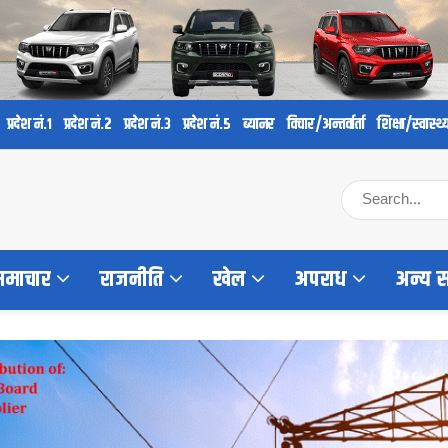
प्रदेश नं.१
प्रदेश नं.२
प्रदेश नं.३
प्रदेश नं.५
ब्यानर
विचार/अन्तर्वार्ता
शिक्षा/स्वास्थ्
 समाचार
राजनीति
खेल
अपराध
अन्य 