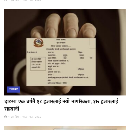
१:३७ बिहान, साउन १३, २०८३
समाचार
दाङमा एक वर्षमै १८ हजारलाई नयाँ नागरिकता, १७ हजारलाई
राहदानी
१:२० बिहान, साउन १३, २०८३