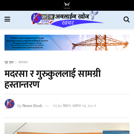
गृह पृष्ठ
समाचार
मदरसा र गुरुकुललाई सामग्री
हस्तान्तरण
by
News Desk
१२:३० बिहान, अशोज १४, २०८१