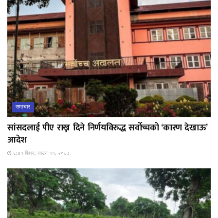
समाचार
सांसदलाई पीए राख्न दिने निर्णयविरुद्ध सर्वोच्चको ‘कारण देखाऊ’
आदेश
६:४१ बिहान, साउन ११, २०८३