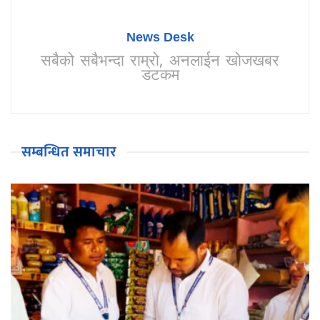
News Desk
सबैको सबैभन्दा राम्रो, अनलाईन खोजखबर
डटकम
सम्बन्धित समाचार