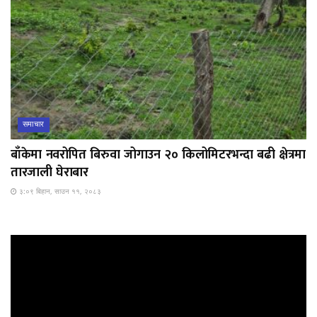
समाचार
बाँकेमा नवरोपित बिरुवा जोगाउन २० किलोमिटरभन्दा बढी क्षेत्रमा
तारजाली घेराबार
३:०९ बिहान, साउन ११, २०८३