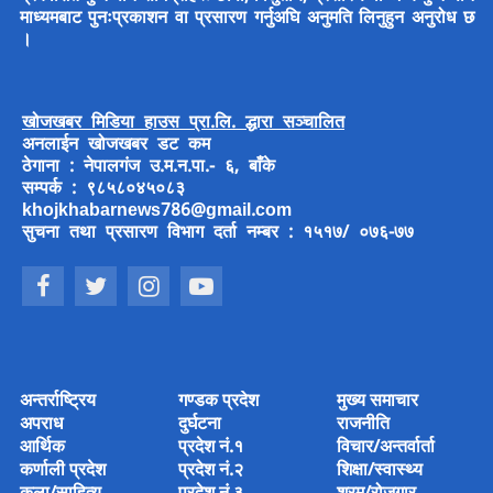
माध्यमबाट पुनःप्रकाशन वा प्रसारण गर्नुअघि अनुमति लिनुहुन अनुरोध छ
।
खोजखबर मिडिया हाउस प्रा.लि. द्धारा सञ्चालित
अनलाईन खोजखबर डट कम
ठेगाना : नेपालगंज उ.म.न.पा.- ६, बाँके
सम्पर्क : ९८५८०४५०८३
khojkhabarnews786@gmail.com
सुचना तथा प्रसारण विभाग दर्ता नम्बर : १५१७/ ०७६-७७
अन्तर्राष्ट्रिय
गण्डक प्रदेश
मुख्य समाचार
अपराध
दुर्घटना
राजनीति
आर्थिक
प्रदेश नं.१
विचार/अन्तर्वार्ता
कर्णाली प्रदेश
प्रदेश नं.२
शिक्षा/स्वास्थ्य