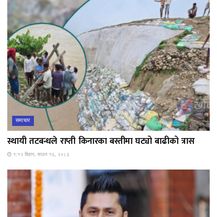
समाचार
स्थायी तटबन्धले राप्ती किनारका बस्तीमा घट्यो बाढीको त्रास
१:१२ बिहान, साउन १६, २०८३