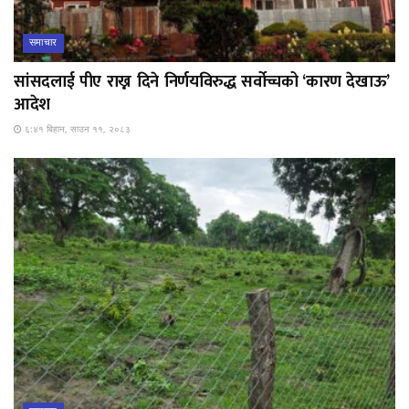
समाचार
सांसदलाई पीए राख्न दिने निर्णयविरुद्ध सर्वोच्चको ‘कारण देखाऊ’
आदेश
६:४१ बिहान, साउन ११, २०८३