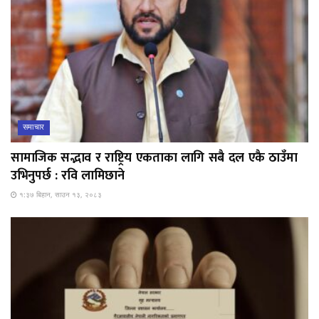
समाचार
सामाजिक सद्भाव र राष्ट्रिय एकताका लागि सबै दल एकै ठाउँमा
उभिनुपर्छ : रवि लामिछाने
१:३७ बिहान, साउन १३, २०८३