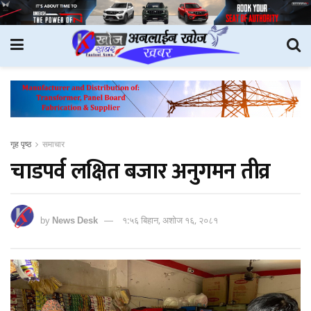
गृह पृष्ठ
समाचार
चाडपर्व लक्षित बजार अनुगमन तीव्र
by
News Desk
१:५६ बिहान, अशोज १६, २०८१