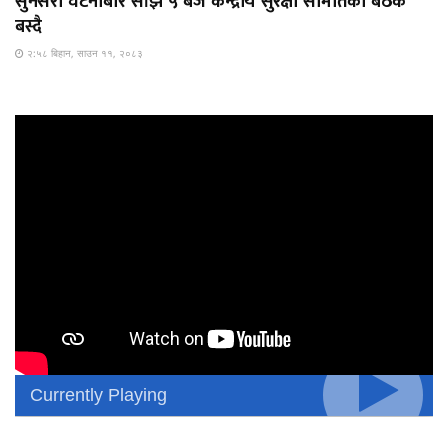
सुनसरी घटनाबारे साँझ ५ बजे केन्द्रीय सुरक्षा समितिको बैठक
बस्दै
२:५८ बिहान, साउन ११, २०८३
Currently Playing