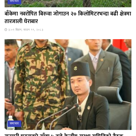
समाचार
बाँकेमा नवरोपित बिरुवा जोगाउन २० किलोमिटरभन्दा बढी क्षेत्रमा
तारजाली घेराबार
३:०९ बिहान, साउन ११, २०८३
समाचार