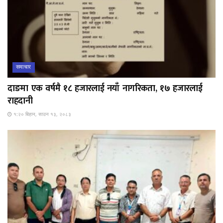
समाचार
दाङमा एक वर्षमै १८ हजारलाई नयाँ नागरिकता, १७ हजारलाई
राहदानी
१:२० बिहान, साउन १३, २०८३