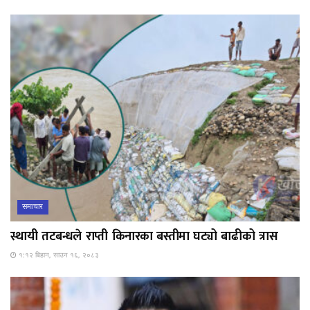
समाचार
स्थायी तटबन्धले राप्ती किनारका बस्तीमा घट्यो बाढीको त्रास
१:१२ बिहान, साउन १६, २०८३