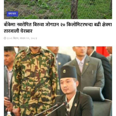
समाचार
बाँकेमा नवरोपित बिरुवा जोगाउन २० किलोमिटरभन्दा बढी क्षेत्रमा
तारजाली घेराबार
३:०९ बिहान, साउन ११, २०८३