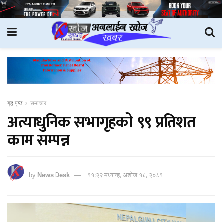
गृह पृष्ठ
समाचार
अत्याधुनिक सभागृहको ९९ प्रतिशत
काम सम्पन्न
by
News Desk
११:२२ मध्यान्ह, अशोज १८, २०८१