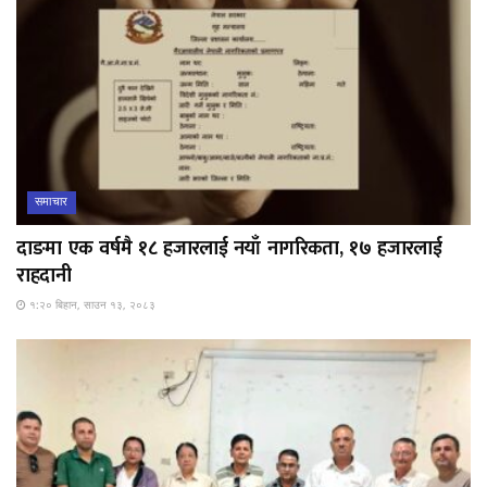
समाचार
दाङमा एक वर्षमै १८ हजारलाई नयाँ नागरिकता, १७ हजारलाई
राहदानी
१:२० बिहान, साउन १३, २०८३