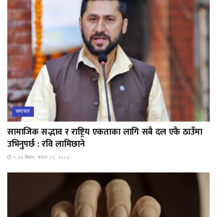
समाचार
सामाजिक सद्भाव र राष्ट्रिय एकताका लागि सबै दल एकै ठाउँमा
उभिनुपर्छ : रवि लामिछाने
१:३७ बिहान, साउन १३, २०८३