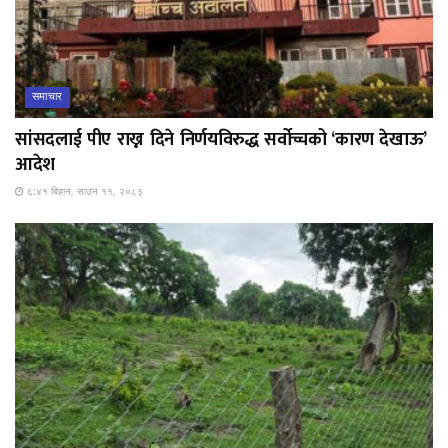
समाचार
सांसदलाई पीए राख्न दिने निर्णयविरुद्ध सर्वोच्चको ‘कारण देखाऊ’
आदेश
६:४१ बिहान, साउन ११, २०८३