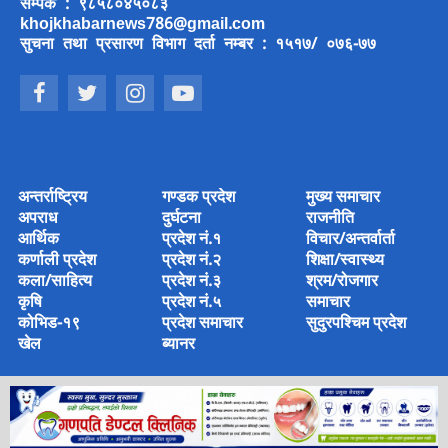
सम्पर्क : ९८५८०४५०८३
khojkhabarnews786@gmail.com
सुचना तथा प्रसारण विभाग दर्ता नम्बर : १५१७/ ०७६-७७
अन्तर्राष्ट्रिय
गण्डक प्रदेश
मुख्य समाचार
अपराध
दुर्घटना
राजनीति
आर्थिक
प्रदेश नं.१
विचार/अन्तर्वार्ता
कर्णाली प्रदेश
प्रदेश नं.२
शिक्षा/स्वास्थ्य
कला/साहित्य
प्रदेश नं.३
श्रम/रोजगार
कृषि
प्रदेश नं.५
समाचार
कोभिड-१९
प्रदेश समाचार
सुदुरपश्चिम प्रदेश
खेल
ब्यानर
© 2022 Copyright © 2022 khoj khabar Media House Pvt Ltd