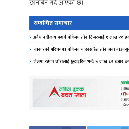
छानबिन गर्दै आएको छ।
सम्बन्धित समाचार
अवैध नदीजन्य पदार्थ बोकेका तीन टिप्परलाई १ लाख २० ह
पत्रकारको परिचयपत्र बोकेका यादवसहित तीन जना ब्राउनसु
जेलमा रहेका छोरालाई छुटाइदिने भन्दै ५ लाख ६२ हजार ठगी