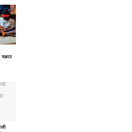
 पक्राउ
पाली