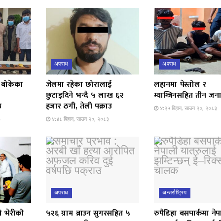
अपराध
अपराध
 बोकेका
जेलमा रहेका छोरालाई
लहानमा पेस्तोल र
छुटाइदिने भन्दै ५ लाख ६२
म्याग्जिनसहित तीन जना
उ
हजार ठगी, तेली पक्राउ
४:२५ बिहान, साउन २०, २०८३
३
४:४८ बिहान, साउन २०, २०८३
अपराध
अन्तर्राष्ट्रिय
ो भेरीको
५२६ ग्राम ब्राउन सुगरसहित ५
रुपैडिहा बसपार्कमा ने