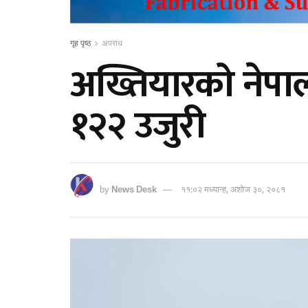
गृह पृष्ठ
अपराध
अख्तियारको नेपालग
१२२ उजुरी
by
News Desk
११:०२ मध्यान्ह, अशोज ३०, २०८१