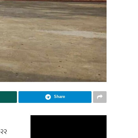
Share
१२२