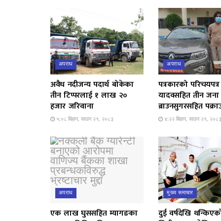
अपराध
अपराध
अवैध नदीजन्य पदार्थ बोकेका
पत्रकारको परिचयपत्र
तीन टिप्परलाई १ लाख २०
यादवसहित तीन जना
हजार जरिवाना
ब्राउनसुगरसहित पक्रा
५:०८ बिहान, साउन २१, २०८३
४:२२ बिहान, साउन २१, २०८
अपराध
मुख्य समाचार
एक लाख घुससहित म्यागङका
दुई वर्षदेखि थन्किएक