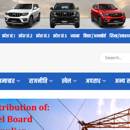
प्रदेश नं.१
प्रदेश नं.२
प्रदेश नं.३
प्रदेश नं.५
ब्यानर
विचार/अन्तर्वार्ता
शिक्षा/स्वास्थ्
 समाचार
राजनीति
खेल
अपराध
अन्य 