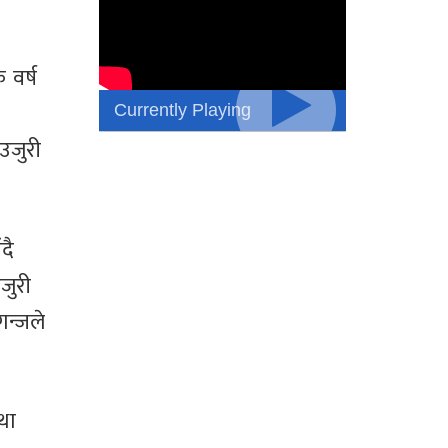
 वर्ष
Currently Playing
उजुरी
दै
जुरी
गन्जले
था