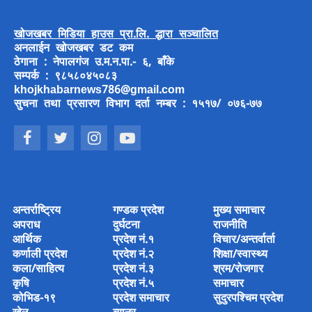
खोजखबर मिडिया हाउस प्रा.लि. द्धारा सञ्चालित
अनलाईन खोजखबर डट कम
ठेगाना : नेपालगंज उ.म.न.पा.- ६, बाँके
सम्पर्क : ९८५८०४५०८३
khojkhabarnews786@gmail.com
सुचना तथा प्रसारण विभाग दर्ता नम्बर : १५१७/ ०७६-७७
अन्तर्राष्ट्रिय
गण्डक प्रदेश
मुख्य समाचार
अपराध
दुर्घटना
राजनीति
आर्थिक
प्रदेश नं.१
विचार/अन्तर्वार्ता
कर्णाली प्रदेश
प्रदेश नं.२
शिक्षा/स्वास्थ्य
कला/साहित्य
प्रदेश नं.३
श्रम/रोजगार
कृषि
प्रदेश नं.५
समाचार
कोभिड-१९
प्रदेश समाचार
सुदुरपश्चिम प्रदेश