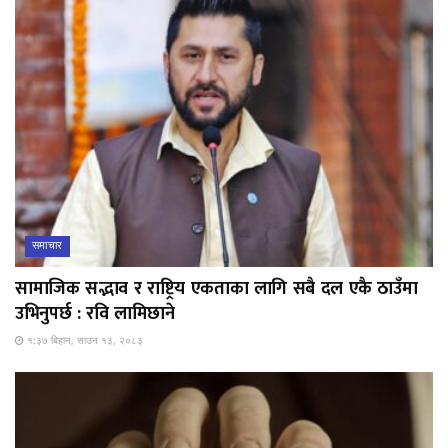
समाचार
सामाजिक सद्भाव र राष्ट्रिय एकताका लागि सबै दल एकै ठाउँमा
उभिनुपर्छ : रवि लामिछाने
१:३७ बिहान, साउन १३, २०८३