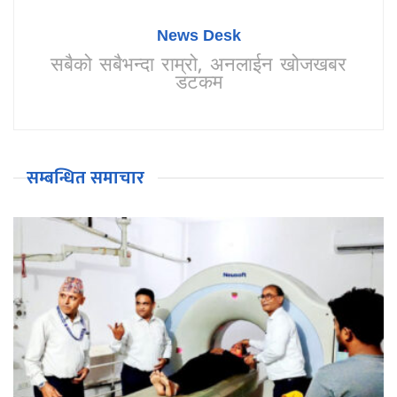
News Desk
सबैको सबैभन्दा राम्रो, अनलाईन खोजखबर
डटकम
सम्बन्धित समाचार