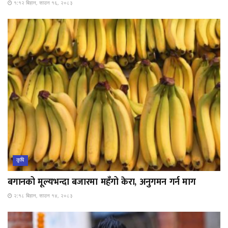
१:१२ बिहान, साउन १६, २०८३
कृषि
बगानको मूल्यभन्दा बजारमा महँगो केरा, अनुगमन गर्न माग
२:१८ बिहान, साउन १४, २०८३