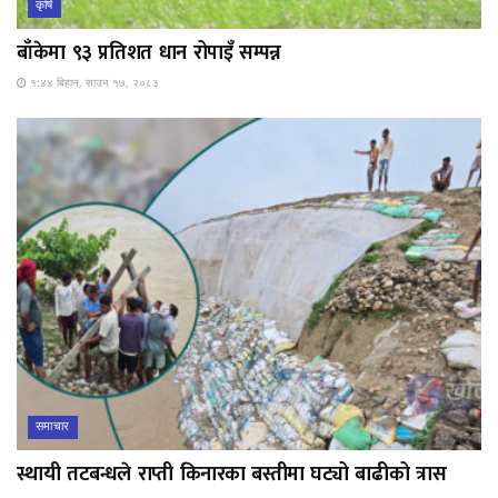
कृषि
बाँकेमा ९३ प्रतिशत धान रोपाइँ सम्पन्न
१:४४ बिहान, साउन १७, २०८३
समाचार
स्थायी तटबन्धले राप्ती किनारका बस्तीमा घट्यो बाढीको त्रास