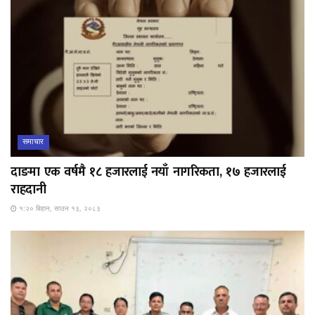
समाचार
दाङमा एक वर्षमै १८ हजारलाई नयाँ नागरिकता, १७ हजारलाई
राहदानी
१:२० बिहान, साउन १३, २०८३