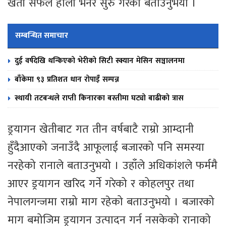
खेती सफल होला भनेर सुरु गरेको बताउनुभयो ।
सम्बन्धित समाचार
दुई वर्षदेखि थन्किएको भेरीको सिटी स्क्यान मेसिन सञ्चालनमा
बाँकेमा ९३ प्रतिशत धान रोपाइँ सम्पन्न
स्थायी तटबन्धले राप्ती किनारका बस्तीमा घट्यो बाढीको त्रास
ड्रयागन खेतीबाट गत तीन वर्षबाटै राम्रो आम्दानी
हुँदैआएको जनाउँदै आफूलाई बजारको पनि समस्या
नरहेको रानाले बताउनुभयो । उहाँले अधिकांशले फर्ममै
आएर ड्रयागन खरिद गर्ने गरेको र कोहलपुर तथा
नेपालगन्जमा राम्रो माग रहेको बताउनुभयो । बजारको
माग बमोजिम ड्रयागन उत्पादन गर्न नसकेको रानाको