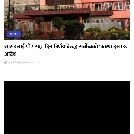
समाचार
सांसदलाई पीए राख्न दिने निर्णयविरुद्ध सर्वोच्चको ‘कारण देखाऊ’
आदेश
६:४१ बिहान, साउन ११, २०८३