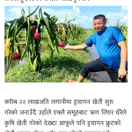
करिब २२ लाखजति लगानीमा ड्रयागन खेती सुरु
गरेको जनाउँदै उहाँले एक्लै समूहबाट ऋण लिएर धेरैले
कृषि खेती गरेको देख्दा आफूले पनि ड्रयागन फ्रुटको