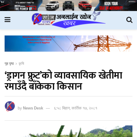
गृह पृष्ठ
कृषि
‘ड्रागन फ्रुट’को व्यावसायिक खेतीमा
रमाउँदै बाँकेका किसान
by
News Desk
६:५८ बिहान, कार्तिक १७, २०८१