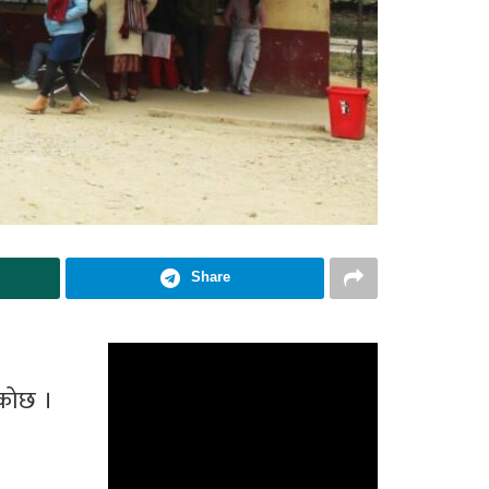
Share
एकोछ ।