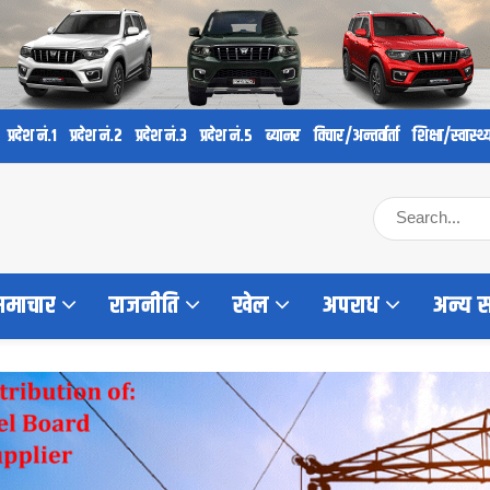
प्रदेश नं.१
प्रदेश नं.२
प्रदेश नं.३
प्रदेश नं.५
ब्यानर
विचार/अन्तर्वार्ता
शिक्षा/स्वास्थ्
 समाचार
राजनीति
खेल
अपराध
अन्य 