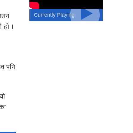
Currently Playing
शासन
ो हो ।
्व पनि
 यो
डका