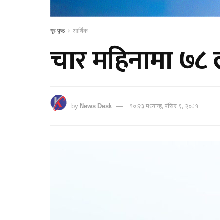
गृह पृष्ठ
आर्थिक
चार महिनामा ७८ 
by
News Desk
१०:२३ मध्यान्ह, मंसिर ९, २०८१