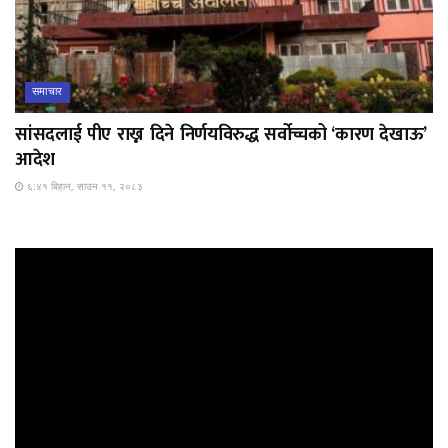
समाचार
सांसदलाई पीए राख्न दिने निर्णयविरुद्ध सर्वोच्चको ‘कारण देखाऊ’
आदेश
६:४१ बिहान, साउन ११, २०८३