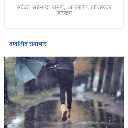
सबैको सबैभन्दा राम्रो, अनलाईन खोजखबर
डटकम
सम्बन्धित समाचार