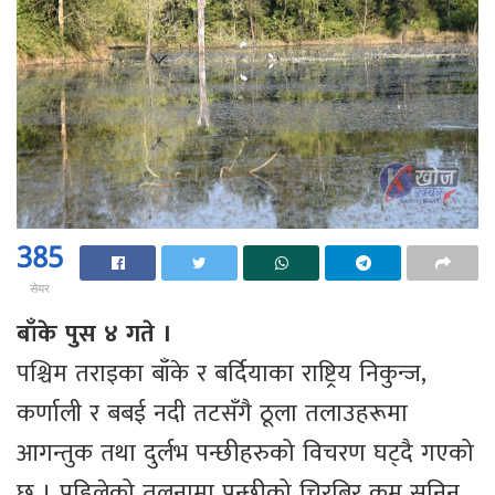
385
सेयर
बाँके पुस ४ गते ।
पश्चिम तराइका बाँके र बर्दियाका राष्ट्रिय निकुन्ज,
कर्णाली र बबई नदी तटसँगै ठूला तलाउहरूमा
आगन्तुक तथा दुर्लभ पन्छीहरुको विचरण घट्दै गएको
छ । पहिलेको तुलनामा पन्छीको चिरबिर कम सुनिन