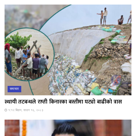
समाचार
स्थायी तटबन्धले राप्ती किनारका बस्तीमा घट्यो बाढीको त्रास
१:१२ बिहान, साउन १६, २०८३