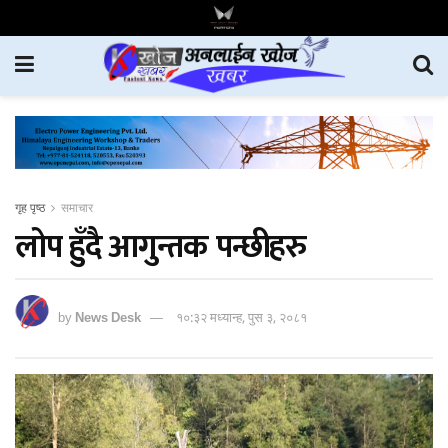
गृह पृष्ठ
समाचार
लोप हुँदै आगुन्तक पन्छीहरु
by
News Desk
१०:३२ मध्यान्ह, पुस ३, २०८१