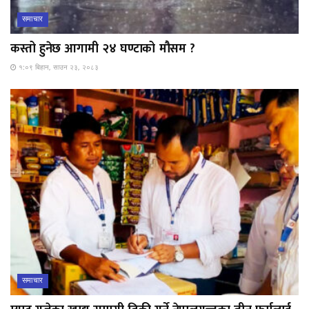
समाचार
कस्तो हुनेछ आगामी २४ घण्टाको मौसम ?
१:०९ बिहान, साउन २३, २०८३
समाचार