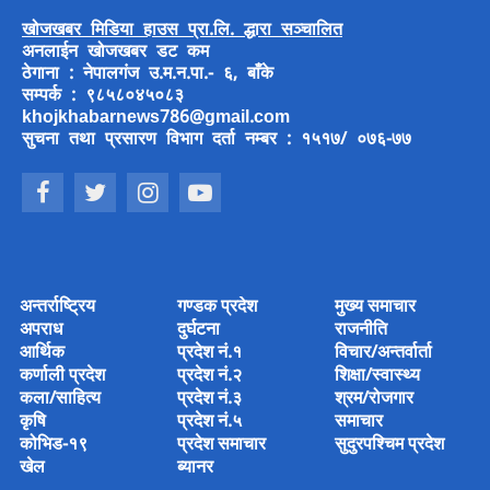
खोजखबर मिडिया हाउस प्रा.लि. द्धारा सञ्चालित
अनलाईन खोजखबर डट कम
ठेगाना : नेपालगंज उ.म.न.पा.- ६, बाँके
सम्पर्क : ९८५८०४५०८३
khojkhabarnews786@gmail.com
सुचना तथा प्रसारण विभाग दर्ता नम्बर : १५१७/ ०७६-७७
अन्तर्राष्ट्रिय
गण्डक प्रदेश
मुख्य समाचार
अपराध
दुर्घटना
राजनीति
आर्थिक
प्रदेश नं.१
विचार/अन्तर्वार्ता
कर्णाली प्रदेश
प्रदेश नं.२
शिक्षा/स्वास्थ्य
कला/साहित्य
प्रदेश नं.३
श्रम/रोजगार
कृषि
प्रदेश नं.५
समाचार
कोभिड-१९
प्रदेश समाचार
सुदुरपश्चिम प्रदेश
खेल
ब्यानर