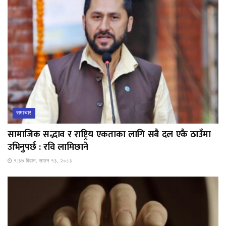
समाचार
सामाजिक सद्भाव र राष्ट्रिय एकताका लागि सबै दल एकै ठाउँमा
उभिनुपर्छ : रवि लामिछाने
१:३७ बिहान, साउन १३, २०८३