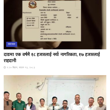
समाचार
दाङमा एक वर्षमै १८ हजारलाई नयाँ नागरिकता, १७ हजारलाई
राहदानी
१:२० बिहान, साउन १३, २०८३