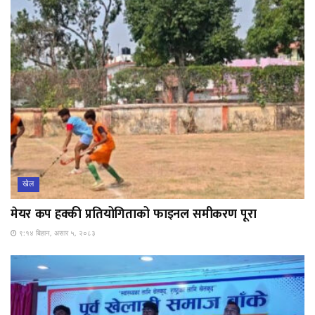
खेल
मेयर कप हक्की प्रतियोगिताको फाइनल समीकरण पूरा
९:१४ बिहान, असार ५, २०८३