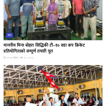
खेल
माननीय मिना बोहरा सिद्धिकी टी–१० वडा कप क्रिकेट
प्रतियोगिताको सम्पूर्ण तयारी पूरा
११:४४ बिहान, जेष्ठ ३०, २०८३