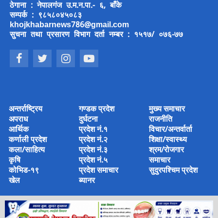
ठेगाना : नेपालगंज उ.म.न.पा.- ६, बाँके
सम्पर्क : ९८५८०४५०८३
khojkhabarnews786@gmail.com
सुचना तथा प्रसारण विभाग दर्ता नम्बर : १५१७/ ०७६-७७
अन्तर्राष्ट्रिय
गण्डक प्रदेश
मुख्य समाचार
अपराध
दुर्घटना
राजनीति
आर्थिक
प्रदेश नं.१
विचार/अन्तर्वार्ता
कर्णाली प्रदेश
प्रदेश नं.२
शिक्षा/स्वास्थ्य
कला/साहित्य
प्रदेश नं.३
श्रम/रोजगार
कृषि
प्रदेश नं.५
समाचार
कोभिड-१९
प्रदेश समाचार
सुदुरपश्चिम प्रदेश
खेल
ब्यानर