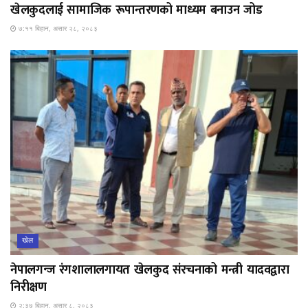
खेलकुदलाई सामाजिक रूपान्तरणको माध्यम बनाउन जोड
७:११ बिहान, असार २८, २०८३
खेल
नेपालगन्ज रंगशालालगायत खेलकुद संरचनाको मन्त्री यादवद्वारा
निरीक्षण
२:३७ बिहान, असार ८, २०८३