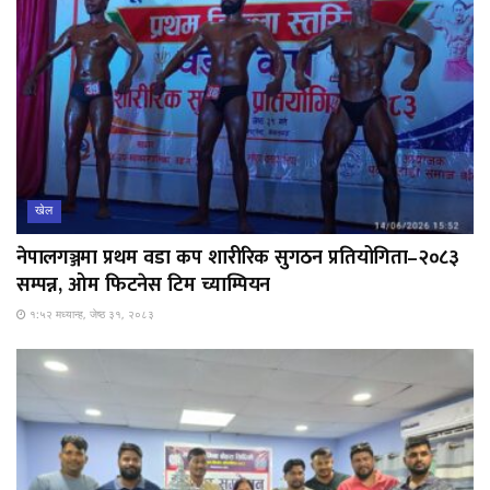
खेल
नेपालगञ्जमा प्रथम वडा कप शारीरिक सुगठन प्रतियोगिता–२०८३
सम्पन्न, ओम फिटनेस टिम च्याम्पियन
१:५२ मध्यान्ह, जेष्ठ ३१, २०८३