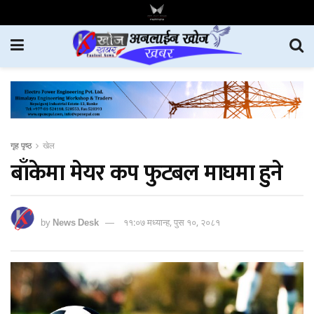
गृह पृष्ठ
खेल
बाँकेमा मेयर कप फुटबल माघमा हुने
by
News Desk
११:०७ मध्यान्ह, पुस १०, २०८१