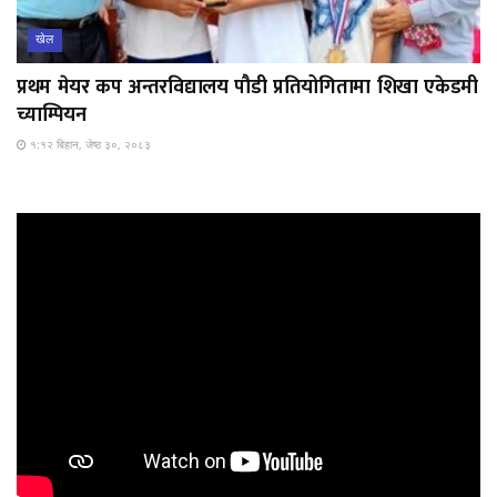
खेल
प्रथम मेयर कप अन्तरविद्यालय पौडी प्रतियोगितामा शिखा एकेडमी
च्याम्पियन
१:१२ बिहान, जेष्ठ ३०, २०८३