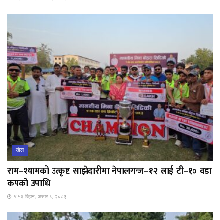
खेल
राम–श्यामको उत्कृष्ट साझेदारीमा नेपालगन्ज–१२ लाई टी–१० वडा
कपको उपाधि
१:५६ बिहान, असार ८, २०८३