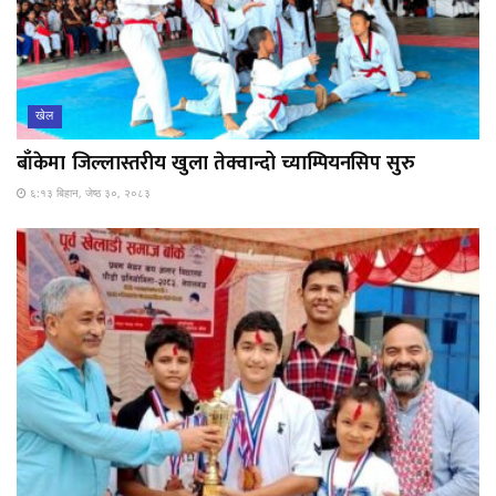
खेल
बाँकेमा जिल्लास्तरीय खुला तेक्वान्दो च्याम्पियनसिप सुरु
६:१३ बिहान, जेष्ठ ३०, २०८३