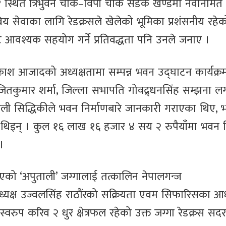
 स्थित त्रिभुवन चोक–विपी चोक सडक खण्डमा नवनिर्मि
विय सेवाका लागि रेडक्रसले खेलेको भूमिका प्रशंसनीय रहेक
 आवश्यक सहयोग गर्ने प्रतिवद्धता पनि उनले जनाए ।
श आजादको अध्यक्षतामा सम्पन्न भवन उद्घाटन कार्यक्र
 अजितकुमार शर्मा, जिल्ला सभापति गोवद्र्धनसिंह सम्झना 
 सिद्धिकीले भवन निर्माणबारे जानकारी गराएका थिए, भ
ेकी थिइन् । कुल १६ लाख १६ हजार ४ सय २ रुपैयाँमा भवन न
।
 गएको ‘अपुताली’ जग्गालाई तत्कालिन नेपालगन्ज
यक्ष उज्वलसिंह राठौंरको सक्रियता एवम सिफारिसका आ
रुप करिव २ धुर क्षेत्रफल रहेको उक्त जग्गा रेडक्रस सद