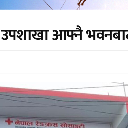
 उपशाखा आफ्नै भवनबा