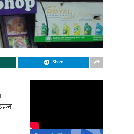
Share
ो
डक्रस