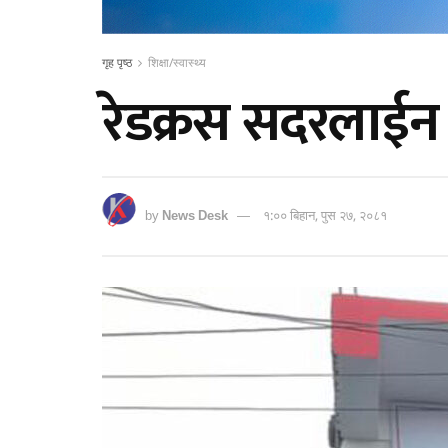
गृह पृष्ठ
शिक्षा/स्वास्थ्य
रेडक्रस सदरलाईन
by
News Desk
१:०० बिहान, पुस २७, २०८१