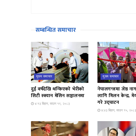
सम्बन्धित समाचार
मुख्य समाचार
मुख्य समाचार
दुई वर्षदेखि थन्किएको भेरीको
नेपालगन्जमा जेष्ठ न
सिटी स्क्यान मेसिन सञ्चालनमा
लागि मिलन केन्द्र, मेय
गरे उद्घाटन
४:१३ बिहान, साउन १९, २०८३
७:४३ बिहान, साउन १५, २०८