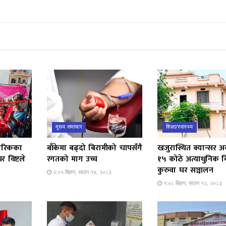
मुख्य समाचार
शिक्षा/स्वास्थ्य
ागरिकका
बाँकेमा बढ्दो बिरामीको चापसँगै
खजुरास्थित क्यान्सर अ
र विष्टले
रगतको माग उच्च
१५ कोठे अत्याधुनिक ब
कुरुवा घर सञ्चालन
२:०५ बिहान, साउन १४, २०८३
३
१:०८ बिहान, साउन १२, २०८३