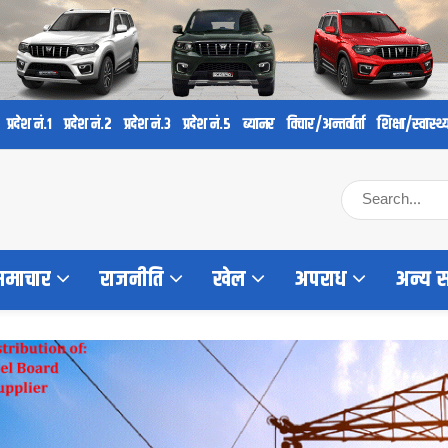
प्रदेश नं.१
प्रदेश नं.२
प्रदेश नं.३
प्रदेश नं.५
ब्यानर
विचार/अन्तर्वार्ता
शिक्षा/स्वास्थ्
 समाचार
राजनीति
खेल
अपराध
अन्य 