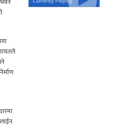
Currently Playing
त भवन
ो
ममा
लगायतले
ने
िर्माण
धारमा
रलाईन