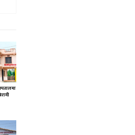
स्पतालमा
िरामी