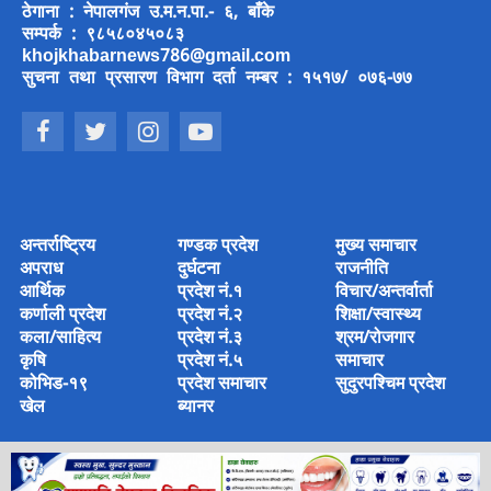
ठेगाना : नेपालगंज उ.म.न.पा.- ६, बाँके
सम्पर्क : ९८५८०४५०८३
khojkhabarnews786@gmail.com
सुचना तथा प्रसारण विभाग दर्ता नम्बर : १५१७/ ०७६-७७
अन्तर्राष्ट्रिय
गण्डक प्रदेश
मुख्य समाचार
अपराध
दुर्घटना
राजनीति
आर्थिक
प्रदेश नं.१
विचार/अन्तर्वार्ता
कर्णाली प्रदेश
प्रदेश नं.२
शिक्षा/स्वास्थ्य
कला/साहित्य
प्रदेश नं.३
श्रम/रोजगार
कृषि
प्रदेश नं.५
समाचार
कोभिड-१९
प्रदेश समाचार
सुदुरपश्चिम प्रदेश
खेल
ब्यानर