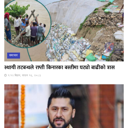
समाचार
स्थायी तटबन्धले राप्ती किनारका बस्तीमा घट्यो बाढीको त्रास
१:१२ बिहान, साउन १६, २०८३