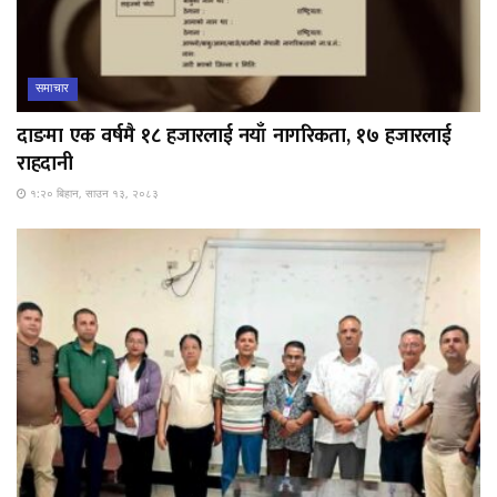
समाचार
दाङमा एक वर्षमै १८ हजारलाई नयाँ नागरिकता, १७ हजारलाई
राहदानी
१:२० बिहान, साउन १३, २०८३