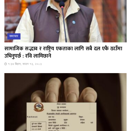
समाचार
सामाजिक सद्भाव र राष्ट्रिय एकताका लागि सबै दल एकै ठाउँमा
उभिनुपर्छ : रवि लामिछाने
१:३७ बिहान, साउन १३, २०८३