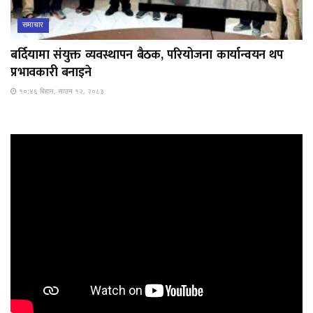
समाचार
बर्दियामा संयुक्त व्यवस्थापन बैठक, परियोजना कार्यान्वयन थप
प्रभावकारी बनाइने
१०:४६ बिहान, साउन १२, २०८३