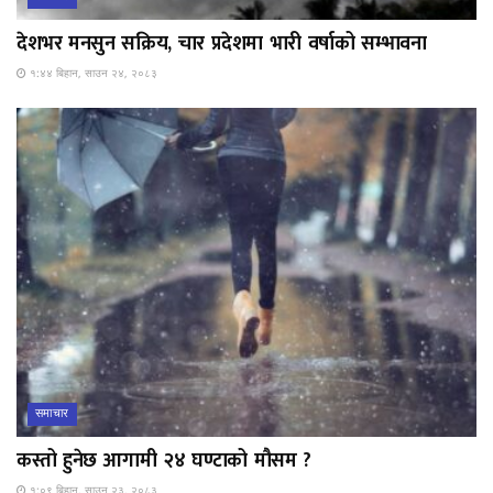
देशभर मनसुन सक्रिय, चार प्रदेशमा भारी वर्षाको सम्भावना
१:४४ बिहान, साउन २४, २०८३
समाचार
कस्तो हुनेछ आगामी २४ घण्टाको मौसम ?
१:०९ बिहान, साउन २३, २०८३