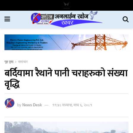
गृह पृष्ठ
समाचार
बर्दियामा रैथाने पानी चराहरुको संख्या
वृद्धि
by
News Desk
११:४८ मध्यान्ह, माघ ६, २०८१