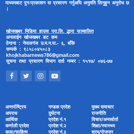
माध्यमबाट पुनःप्रकाशन वा प्रसारण गर्नुअघि अनुमति लिनुहुन अनुरोध छ
।
खोजखबर मिडिया हाउस प्रा.लि. द्धारा सञ्चालित
अनलाईन खोजखबर डट कम
ठेगाना : नेपालगंज उ.म.न.पा.- ६, बाँके
सम्पर्क : ९८५८०४५०८३
khojkhabarnews786@gmail.com
सुचना तथा प्रसारण विभाग दर्ता नम्बर : १५१७/ ०७६-७७
अन्तर्राष्ट्रिय
गण्डक प्रदेश
मुख्य समाचार
अपराध
दुर्घटना
राजनीति
आर्थिक
प्रदेश नं.१
विचार/अन्तर्वार्ता
कर्णाली प्रदेश
प्रदेश नं.२
शिक्षा/स्वास्थ्य
कला/साहित्य
प्रदेश नं.३
श्रम/रोजगार