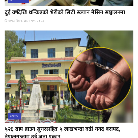
दुई वर्षदेखि थन्किएको भेरीको सिटी स्क्यान मेसिन सञ्चालनमा
४:१३ बिहान, साउन १९, २०८३
अपराध
५२६ ग्राम ब्राउन सुगरसहित ५ लाखभन्दा बढी नगद बरामद,
नेपालगन्जमा दुई जना पक्राउ