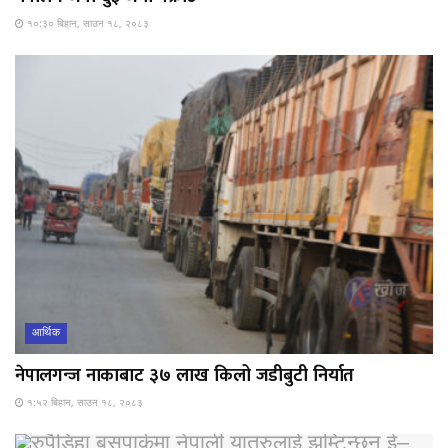
१०:३० बिहान, साउन १८, २०८३
आर्थिक
नेपालगन्ज नाकाबाट ३७ लाख किलो जडीबुटी निर्यात
१:५२ बिहान, साउन १८, २०८३