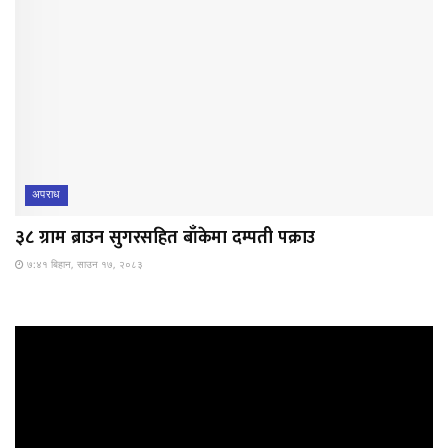
अपराध
३८ ग्राम ब्राउन सुगरसहित बाँकेमा दम्पती पक्राउ
७:४१ बिहान, साउन १७, २०८३