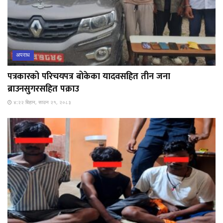
अपराध
पत्रकारको परिचयपत्र बोकेका यादवसहित तीन जना
ब्राउनसुगरसहित पक्राउ
४:२२ बिहान, साउन २१, २०८३