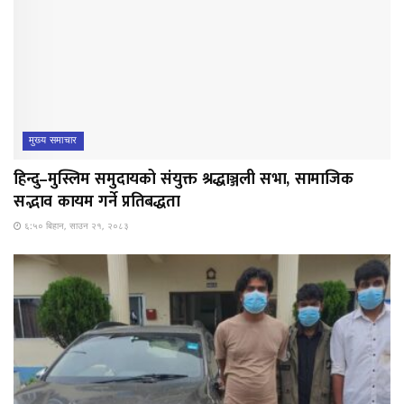
मुख्य समाचार
हिन्दु–मुस्लिम समुदायको संयुक्त श्रद्धाञ्जली सभा, सामाजिक
सद्भाव कायम गर्ने प्रतिबद्धता
६:५० बिहान, साउन २१, २०८३