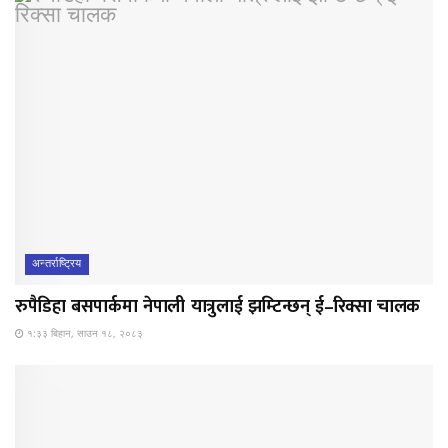
अन्तर्राष्ट्रिय
रुपैडिहा बसपार्कमा नेपाली यात्रुलाई झम्टिन्छन् ई–रिक्सा चालक
१:३३ बिहान, साउन १८, २०८३