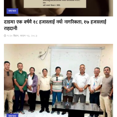
समाचार
दाङमा एक वर्षमै १८ हजारलाई नयाँ नागरिकता, १७ हजारलाई
राहदानी
१:२० बिहान, साउन १३, २०८३
समाचार