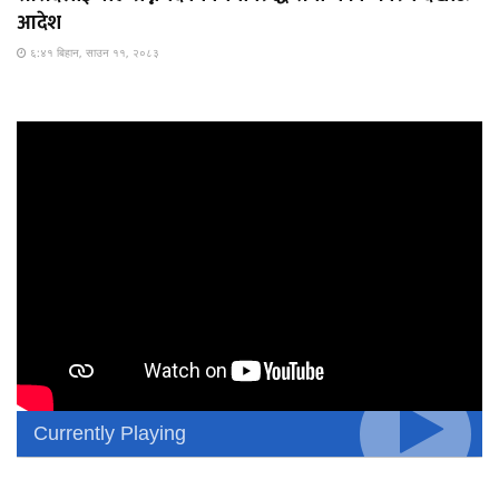
आदेश
६:४१ बिहान, साउन ११, २०८३
Currently Playing