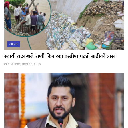
समाचार
स्थायी तटबन्धले राप्ती किनारका बस्तीमा घट्यो बाढीको त्रास
१:१२ बिहान, साउन १६, २०८३