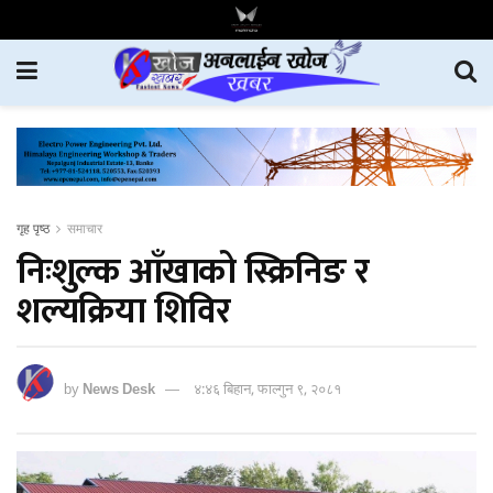
गृह पृष्ठ
समाचार
निःशुल्क आँखाको स्क्रिनिङ र
शल्यक्रिया शिविर
by
News Desk
४:४६ बिहान, फाल्गुन ९, २०८१