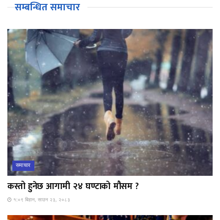
सम्बन्धित समाचार
समाचार
कस्तो हुनेछ आगामी २४ घण्टाको मौसम ?
१:०९ बिहान, साउन २३, २०८३