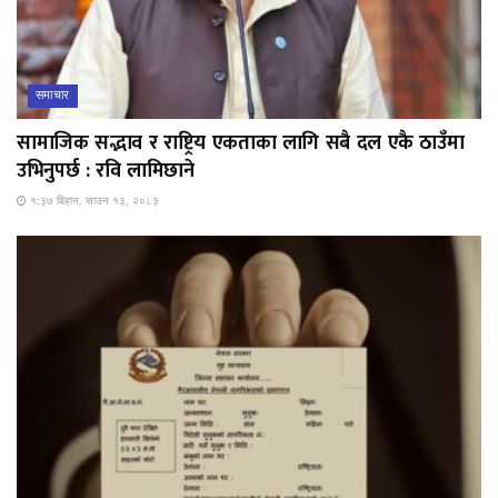
समाचार
सामाजिक सद्भाव र राष्ट्रिय एकताका लागि सबै दल एकै ठाउँमा
उभिनुपर्छ : रवि लामिछाने
१:३७ बिहान, साउन १३, २०८३