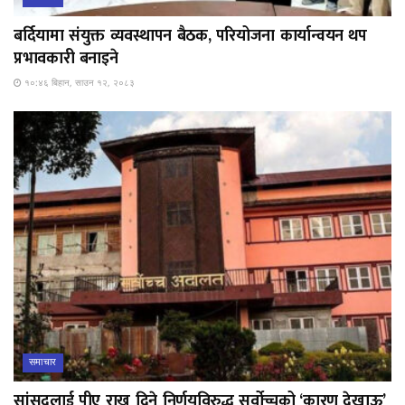
बर्दियामा संयुक्त व्यवस्थापन बैठक, परियोजना कार्यान्वयन थप
प्रभावकारी बनाइने
१०:४६ बिहान, साउन १२, २०८३
समाचार
सांसदलाई पीए राख्न दिने निर्णयविरुद्ध सर्वोच्चको ‘कारण देखाऊ’