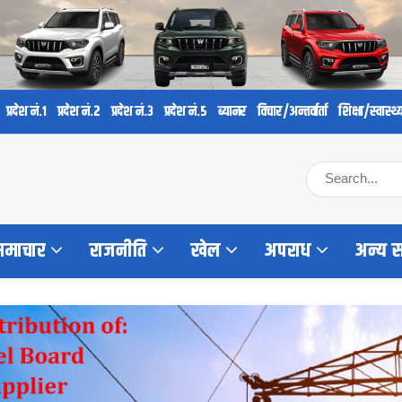
प्रदेश नं.१
प्रदेश नं.२
प्रदेश नं.३
प्रदेश नं.५
ब्यानर
विचार/अन्तर्वार्ता
शिक्षा/स्वास्थ्
 समाचार
राजनीति
खेल
अपराध
अन्य 