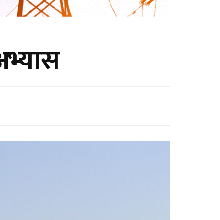
अभ्यास