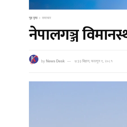
गृह पृष्ठ
समाचार
नेपालगञ्ज विमान
by
News Desk
७:३३ बिहान, फाल्गुन ९, २०८१