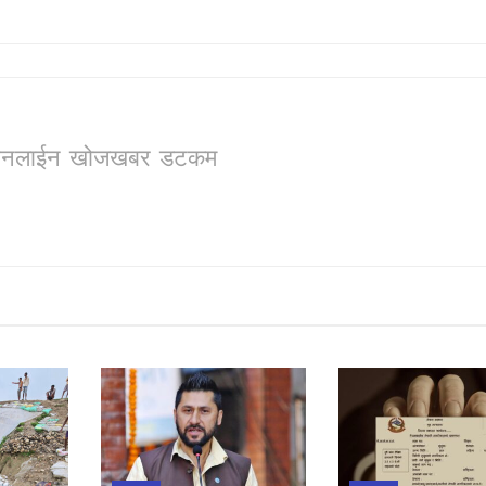
ो, अनलाईन खोजखबर डटकम