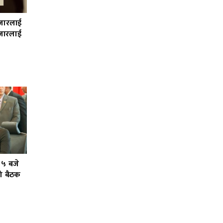
हजारलाई
जारलाई
 ५ बजे
को बैठक