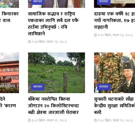
समाचार
समाचार
ती किनारका
सामाजिक सद्भाव र राष्ट्रिय
दाङमा एक वर्षमै १८ 
 त्रास
एकताका लागि सबै दल एकै
नयाँ नागरिकता, १७ ह
ठाउँमा उभिनुपर्छ : रवि
राहदानी
३
लामिछाने
१:२० बिहान, साउन १३, २०८३
१:३७ बिहान, साउन १३, २०८३
समाचार
समाचार
िने
बाँकेमा नवरोपित बिरुवा
सुनसरी घटनाबारे साँझ
चको ‘कारण
जोगाउन २० किलोमिटरभन्दा
केन्द्रीय सुरक्षा समिति
बढी क्षेत्रमा तारजाली घेराबार
बस्दै
३
३:०९ बिहान, साउन ११, २०८३
२:५८ बिहान, साउन ११, २०८३