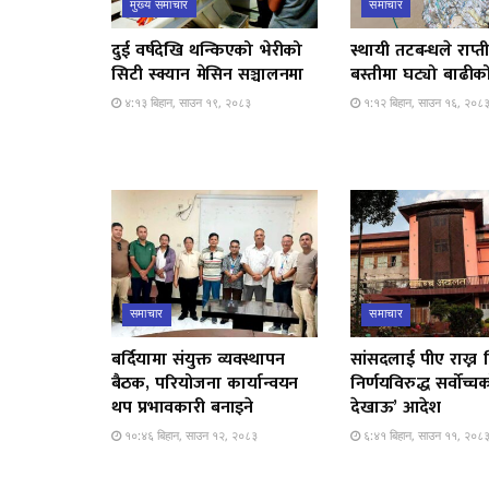
मुख्य समाचार
समाचार
दुई वर्षदेखि थन्किएको भेरीको
स्थायी तटबन्धले राप्
सिटी स्क्यान मेसिन सञ्चालनमा
बस्तीमा घट्यो बाढीको
४:१३ बिहान, साउन १९, २०८३
१:१२ बिहान, साउन १६, २०८
समाचार
समाचार
बर्दियामा संयुक्त व्यवस्थापन
सांसदलाई पीए राख्न द
बैठक, परियोजना कार्यान्वयन
निर्णयविरुद्ध सर्वोच्
थप प्रभावकारी बनाइने
देखाऊ’ आदेश
१०:४६ बिहान, साउन १२, २०८३
६:४१ बिहान, साउन ११, २०८