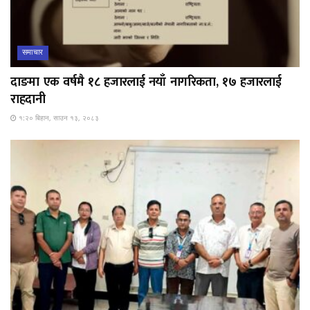
समाचार
दाङमा एक वर्षमै १८ हजारलाई नयाँ नागरिकता, १७ हजारलाई
राहदानी
१:२० बिहान, साउन १३, २०८३