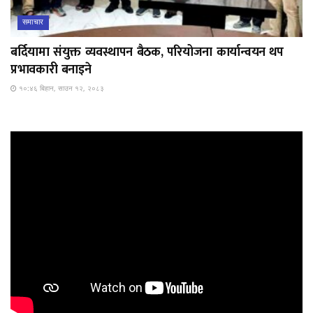
समाचार
बर्दियामा संयुक्त व्यवस्थापन बैठक, परियोजना कार्यान्वयन थप
प्रभावकारी बनाइने
१०:४६ बिहान, साउन १२, २०८३