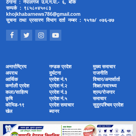
ठेगाना : नेपालगंज उ.म.न.पा.- ६, बाँके
सम्पर्क : ९८५८०४५०८३
khojkhabarnews786@gmail.com
सुचना तथा प्रसारण विभाग दर्ता नम्बर : १५१७/ ०७६-७७
अन्तर्राष्ट्रिय
गण्डक प्रदेश
मुख्य समाचार
अपराध
दुर्घटना
राजनीति
आर्थिक
प्रदेश नं.१
विचार/अन्तर्वार्ता
कर्णाली प्रदेश
प्रदेश नं.२
शिक्षा/स्वास्थ्य
कला/साहित्य
प्रदेश नं.३
श्रम/रोजगार
कृषि
प्रदेश नं.५
समाचार
कोभिड-१९
प्रदेश समाचार
सुदुरपश्चिम प्रदेश
खेल
ब्यानर