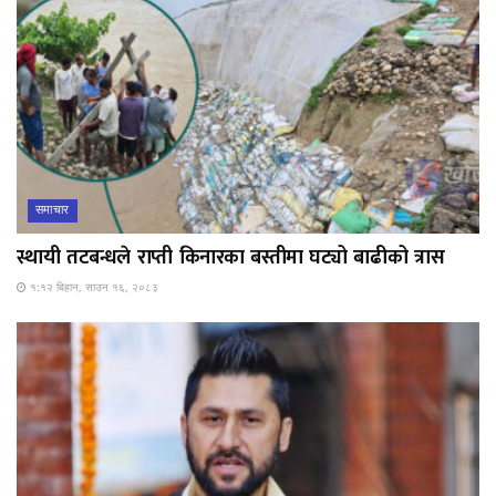
समाचार
स्थायी तटबन्धले राप्ती किनारका बस्तीमा घट्यो बाढीको त्रास
१:१२ बिहान, साउन १६, २०८३