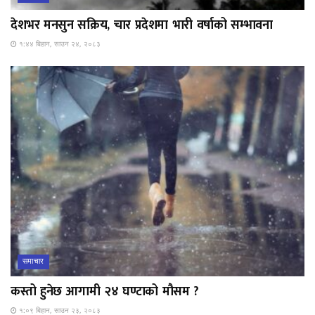
देशभर मनसुन सक्रिय, चार प्रदेशमा भारी वर्षाको सम्भावना
१:४४ बिहान, साउन २४, २०८३
समाचार
कस्तो हुनेछ आगामी २४ घण्टाको मौसम ?
१:०९ बिहान, साउन २३, २०८३