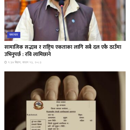
समाचार
सामाजिक सद्भाव र राष्ट्रिय एकताका लागि सबै दल एकै ठाउँमा
उभिनुपर्छ : रवि लामिछाने
१:३७ बिहान, साउन १३, २०८३