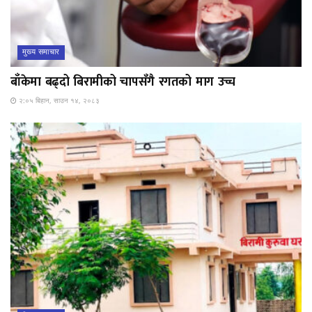
मुख्य समाचार
बाँकेमा बढ्दो बिरामीको चापसँगै रगतको माग उच्च
२:०५ बिहान, साउन १४, २०८३