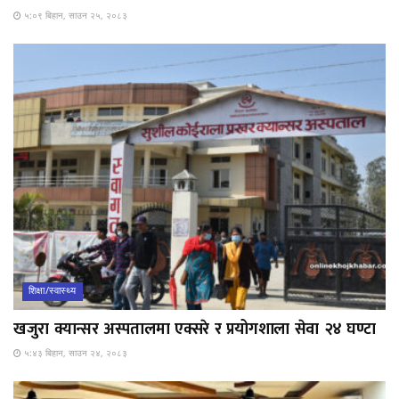
५:०९ बिहान, साउन २५, २०८३
शिक्षा/स्वास्थ्य
खजुरा क्यान्सर अस्पतालमा एक्सरे र प्रयोगशाला सेवा २४ घण्टा
५:४३ बिहान, साउन २४, २०८३