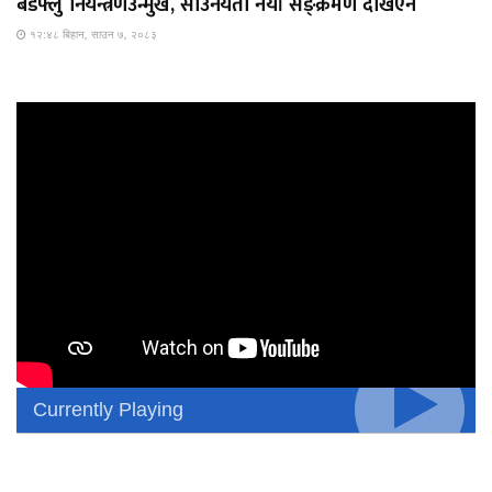
बर्डफ्लु नियन्त्रणउन्मुख, साउनयता नयाँ सङ्क्रमण देखिएन
१२:४८ बिहान, साउन ७, २०८३
Currently Playing