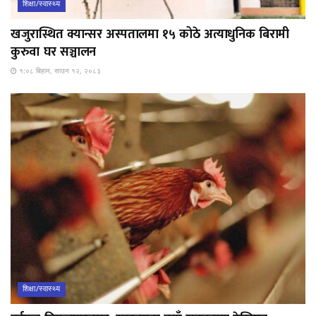
शिक्षा/स्वास्थ्य
खजुरास्थित क्यान्सर अस्पतालमा १५ कोठे अत्याधुनिक बिरामी
कुरुवा घर सञ्चालन
१:०८ बिहान, साउन १२, २०८३
शिक्षा/स्वास्थ्य