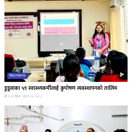
शिक्षा/स्वास्थ्य
डुडुवाका ५९ स्वास्थ्यकर्मीलाई कुपोषण व्यवस्थापनको तालिम
४:३९ बिहान, साउन २४, २०८३