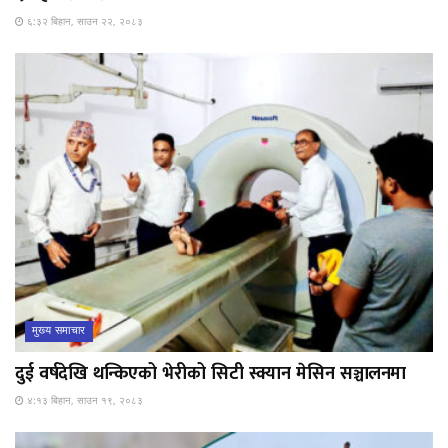
६:३२ बिहान, साउन २२, २०८३
मुख्य समाचार
दुई वर्षदेखि थन्किएको भेरीको सिटी स्क्यान मेसिन सञ्चालनमा
४:१३ बिहान, साउन १९, २०८३