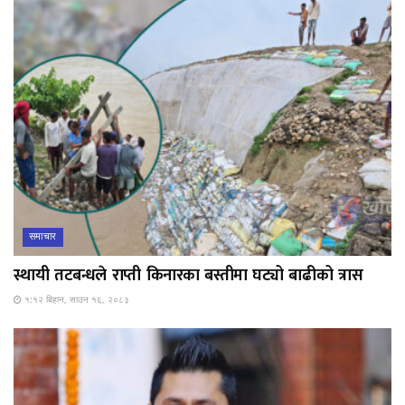
समाचार
स्थायी तटबन्धले राप्ती किनारका बस्तीमा घट्यो बाढीको त्रास
१:१२ बिहान, साउन १६, २०८३