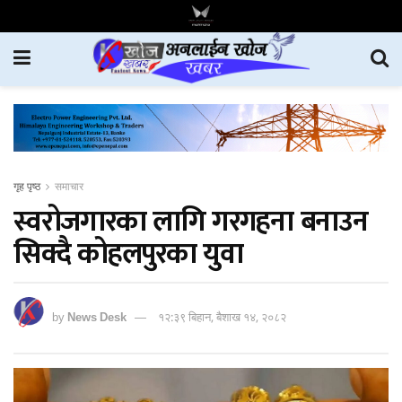
गृह पृष्ठ
समाचार
स्वरोजगारका लागि गरगहना बनाउन
सिक्दै कोहलपुरका युवा
by
News Desk
१२:३९ बिहान, बैशाख १४, २०८२