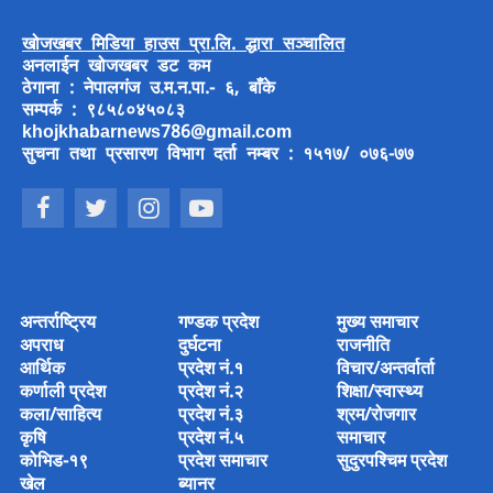
खोजखबर मिडिया हाउस प्रा.लि. द्धारा सञ्चालित
अनलाईन खोजखबर डट कम
ठेगाना : नेपालगंज उ.म.न.पा.- ६, बाँके
सम्पर्क : ९८५८०४५०८३
khojkhabarnews786@gmail.com
सुचना तथा प्रसारण विभाग दर्ता नम्बर : १५१७/ ०७६-७७
अन्तर्राष्ट्रिय
गण्डक प्रदेश
मुख्य समाचार
अपराध
दुर्घटना
राजनीति
आर्थिक
प्रदेश नं.१
विचार/अन्तर्वार्ता
कर्णाली प्रदेश
प्रदेश नं.२
शिक्षा/स्वास्थ्य
कला/साहित्य
प्रदेश नं.३
श्रम/रोजगार
कृषि
प्रदेश नं.५
समाचार
कोभिड-१९
प्रदेश समाचार
सुदुरपश्चिम प्रदेश
खेल
ब्यानर