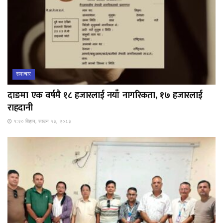
समाचार
दाङमा एक वर्षमै १८ हजारलाई नयाँ नागरिकता, १७ हजारलाई
राहदानी
१:२० बिहान, साउन १३, २०८३