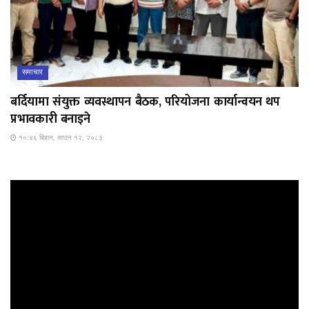
समाचार
बर्दियामा संयुक्त व्यवस्थापन बैठक, परियोजना कार्यान्वयन थप
प्रभावकारी बनाइने
१०:४६ बिहान, साउन १२, २०८३