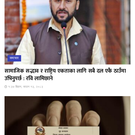
समाचार
सामाजिक सद्भाव र राष्ट्रिय एकताका लागि सबै दल एकै ठाउँमा
उभिनुपर्छ : रवि लामिछाने
१:३७ बिहान, साउन १३, २०८३