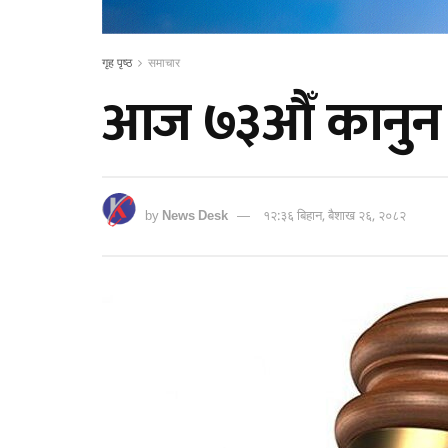
गृह पृष्ठ
समाचार
आज ७३औँ कानुन 
by
News Desk
१२:३६ बिहान, बैशाख २६, २०८२