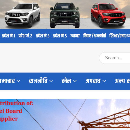
प्रदेश नं.१
प्रदेश नं.२
प्रदेश नं.३
प्रदेश नं.५
ब्यानर
विचार/अन्तर्वार्ता
शिक्षा/स्वास्थ्
 समाचार
राजनीति
खेल
अपराध
अन्य 