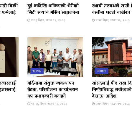
मग्री बिक्री
दुई वर्षदेखि थन्किएको भेरीको
स्थायी तटबन्धले राप्त
न फर्मलाई
सिटी स्क्यान मेसिन सञ्चालनमा
बस्तीमा घट्यो बाढीको त
४:१३ बिहान, साउन १९, २०८३
१:१२ बिहान, साउन १६, २०८३
३
समाचार
समाचार
 हजारलाई
बर्दियामा संयुक्त व्यवस्थापन
सांसदलाई पीए राख्न दि
 हजारलाई
बैठक, परियोजना कार्यान्वयन
निर्णयविरुद्ध सर्वोच्च
थप प्रभावकारी बनाइने
देखाऊ’ आदेश
३
१०:४६ बिहान, साउन १२, २०८३
६:४१ बिहान, साउन ११, २०८३