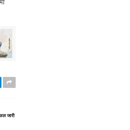
िमा
लफल जारी