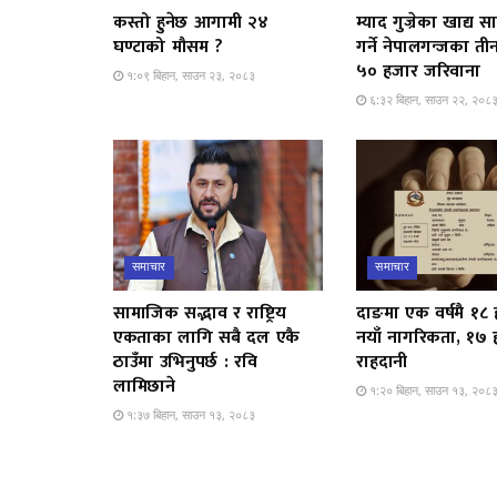
कस्तो हुनेछ आगामी २४
म्याद गुज्रेका खाद्य सा
घण्टाको मौसम ?
गर्ने नेपालगन्जका ती
५० हजार जरिवाना
१:०९ बिहान, साउन २३, २०८३
६:३२ बिहान, साउन २२, २०८
समाचार
समाचार
सामाजिक सद्भाव र राष्ट्रिय
दाङमा एक वर्षमै १८
एकताका लागि सबै दल एकै
नयाँ नागरिकता, १७
ठाउँमा उभिनुपर्छ : रवि
राहदानी
लामिछाने
१:२० बिहान, साउन १३, २०८
१:३७ बिहान, साउन १३, २०८३