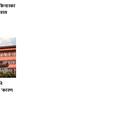
ी किनारका
्रास
ने
को ‘कारण