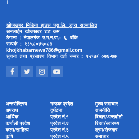
।
खोजखबर मिडिया हाउस प्रा.लि. द्धारा सञ्चालित
अनलाईन खोजखबर डट कम
ठेगाना : नेपालगंज उ.म.न.पा.- ६, बाँके
सम्पर्क : ९८५८०४५०८३
khojkhabarnews786@gmail.com
सुचना तथा प्रसारण विभाग दर्ता नम्बर : १५१७/ ०७६-७७
अन्तर्राष्ट्रिय
गण्डक प्रदेश
मुख्य समाचार
अपराध
दुर्घटना
राजनीति
आर्थिक
प्रदेश नं.१
विचार/अन्तर्वार्ता
कर्णाली प्रदेश
प्रदेश नं.२
शिक्षा/स्वास्थ्य
कला/साहित्य
प्रदेश नं.३
श्रम/रोजगार
कृषि
प्रदेश नं.५
समाचार