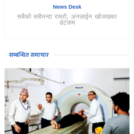
News Desk
सबैको सबैभन्दा राम्रो, अनलाईन खोजखबर
डटकम
सम्बन्धित समाचार