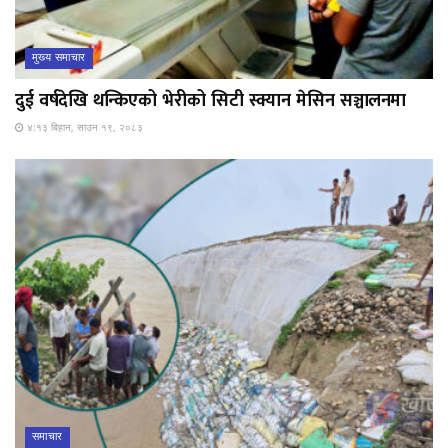
मुख्य समाचार
दुई वर्षदेखि थन्किएको भेरीको सिटी स्क्यान मेसिन सञ्चालनमा
४:१३ बिहान, साउन १९, २०८३
समाचार