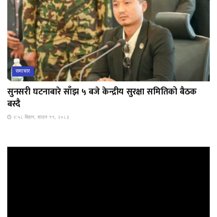
समाचार
सुनसरी घटनाबारे साँझ ५ बजे केन्द्रीय सुरक्षा समितिको बैठक
बस्दै
२:५८ बिहान, साउन ११, २०८३