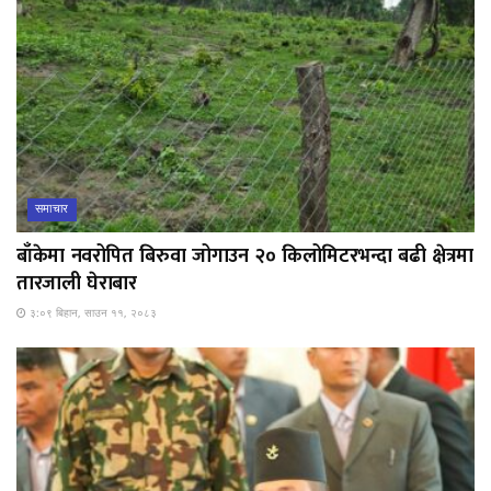
समाचार
बाँकेमा नवरोपित बिरुवा जोगाउन २० किलोमिटरभन्दा बढी क्षेत्रमा
तारजाली घेराबार
३:०९ बिहान, साउन ११, २०८३