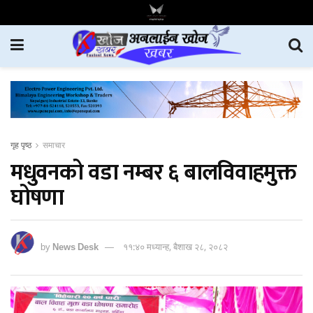
गृह पृष्ठ
समाचार
मधुवनको वडा नम्बर ६ बालविवाहमुक्त
घोषणा
by
News Desk
११:४० मध्यान्ह, बैशाख २८, २०८२