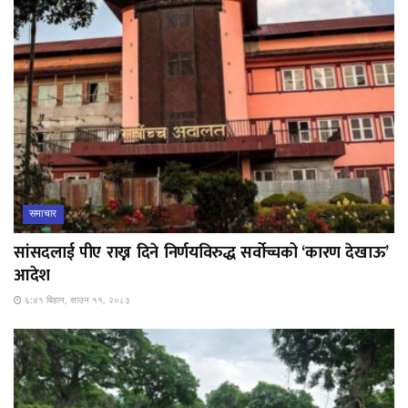
समाचार
सांसदलाई पीए राख्न दिने निर्णयविरुद्ध सर्वोच्चको ‘कारण देखाऊ’
आदेश
६:४१ बिहान, साउन ११, २०८३