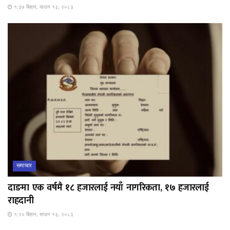
१:३७ बिहान, साउन १३, २०८३
समाचार
दाङमा एक वर्षमै १८ हजारलाई नयाँ नागरिकता, १७ हजारलाई
राहदानी
१:२० बिहान, साउन १३, २०८३