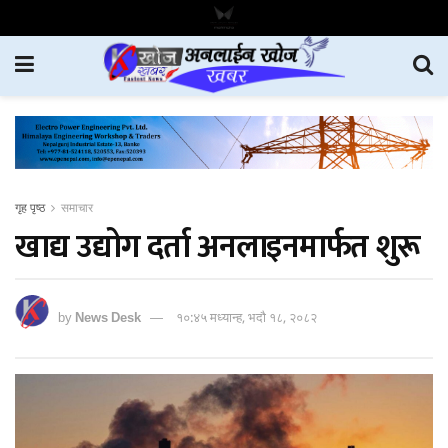
गृह पृष्ठ
समाचार
खाद्य उद्योग दर्ता अनलाइनमार्फत शुरू
by
News Desk
१०:४५ मध्यान्ह, भदौ १८, २०८२