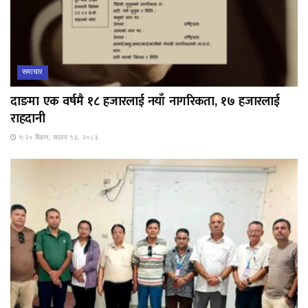
समाचार
दाङमा एक वर्षमै १८ हजारलाई नयाँ नागरिकता, १७ हजारलाई
राहदानी
१:२० बिहान, साउन १३, २०८३