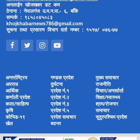
अनलाईन खोजखबर डट कम
ठेगाना : नेपालगंज उ.म.न.पा.- ६, बाँके
सम्पर्क : ९८५८०४५०८३
khojkhabarnews786@gmail.com
सुचना तथा प्रसारण विभाग दर्ता नम्बर : १५१७/ ०७६-७७
अन्तर्राष्ट्रिय
गण्डक प्रदेश
मुख्य समाचार
अपराध
दुर्घटना
राजनीति
आर्थिक
प्रदेश नं.१
विचार/अन्तर्वार्ता
कर्णाली प्रदेश
प्रदेश नं.२
शिक्षा/स्वास्थ्य
कला/साहित्य
प्रदेश नं.३
श्रम/रोजगार
कृषि
प्रदेश नं.५
समाचार
कोभिड-१९
प्रदेश समाचार
सुदुरपश्चिम प्रदेश
खेल
ब्यानर