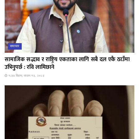
समाचार
सामाजिक सद्भाव र राष्ट्रिय एकताका लागि सबै दल एकै ठाउँमा
उभिनुपर्छ : रवि लामिछाने
१:३७ बिहान, साउन १३, २०८३