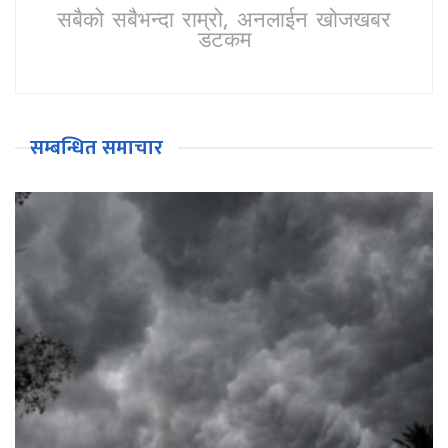
सबैको सबैभन्दा राम्रो, अनलाईन खोजखबर
डटकम
सम्बन्धित समाचार