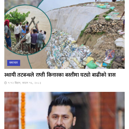
समाचार
स्थायी तटबन्धले राप्ती किनारका बस्तीमा घट्यो बाढीको त्रास
१:१२ बिहान, साउन १६, २०८३