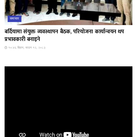
समाचार
बर्दियामा संयुक्त व्यवस्थापन बैठक, परियोजना कार्यान्वयन थप
प्रभावकारी बनाइने
१०:४६ बिहान, साउन १२, २०८३