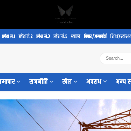
प्रदेश नं.१
प्रदेश नं.२
प्रदेश नं.३
प्रदेश नं.५
ब्यानर
विचार/अन्तर्वार्ता
शिक्षा/स्वास्थ्
 समाचार
राजनीति
खेल
अपराध
अन्य 