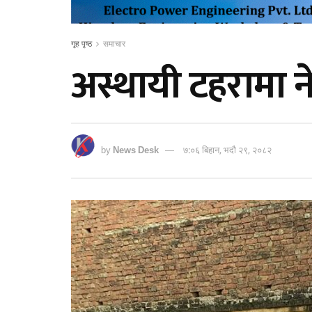
गृह पृष्ठ
समाचार
अस्थायी टहरामा 
by
News Desk
७:०६ बिहान, भदौ २९, २०८२