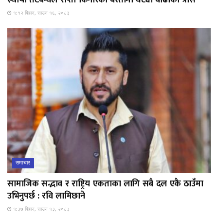
१:१२ बिहान, साउन १६, २०८३
समाचार
सामाजिक सद्भाव र राष्ट्रिय एकताका लागि सबै दल एकै ठाउँमा
उभिनुपर्छ : रवि लामिछाने
१:३७ बिहान, साउन १३, २०८३