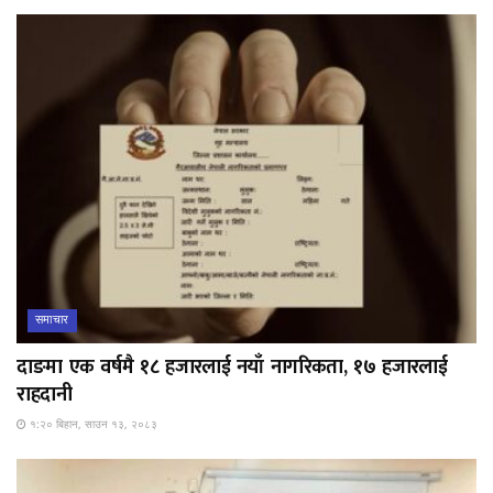
समाचार
दाङमा एक वर्षमै १८ हजारलाई नयाँ नागरिकता, १७ हजारलाई
राहदानी
१:२० बिहान, साउन १३, २०८३