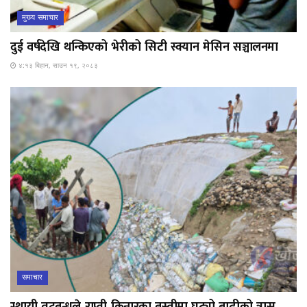
मुख्य समाचार
दुई वर्षदेखि थन्किएको भेरीको सिटी स्क्यान मेसिन सञ्चालनमा
४:१३ बिहान, साउन १९, २०८३
समाचार
स्थायी तटबन्धले राप्ती किनारका बस्तीमा घट्यो बाढीको त्रास