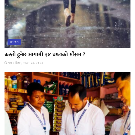
समाचार
कस्तो हुनेछ आगामी २४ घण्टाको मौसम ?
१:०९ बिहान, साउन २३, २०८३