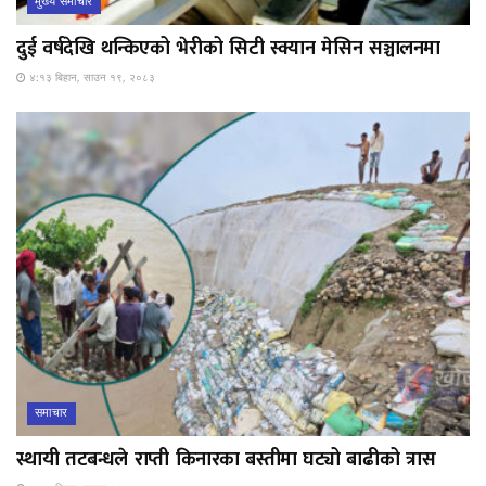
मुख्य समाचार
दुई वर्षदेखि थन्किएको भेरीको सिटी स्क्यान मेसिन सञ्चालनमा
४:१३ बिहान, साउन १९, २०८३
समाचार
स्थायी तटबन्धले राप्ती किनारका बस्तीमा घट्यो बाढीको त्रास