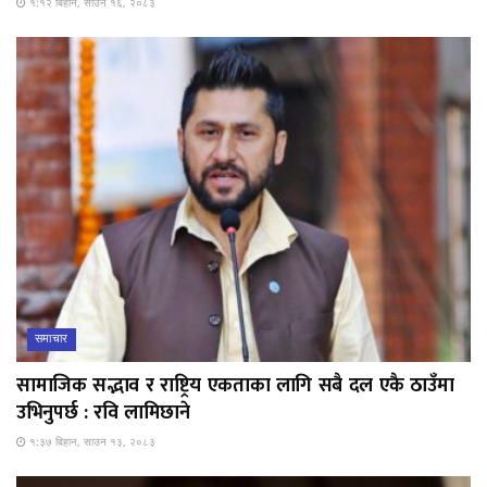
१:१२ बिहान, साउन १६, २०८३
समाचार
सामाजिक सद्भाव र राष्ट्रिय एकताका लागि सबै दल एकै ठाउँमा
उभिनुपर्छ : रवि लामिछाने
१:३७ बिहान, साउन १३, २०८३