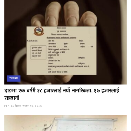
समाचार
दाङमा एक वर्षमै १८ हजारलाई नयाँ नागरिकता, १७ हजारलाई
राहदानी
१:२० बिहान, साउन १३, २०८३