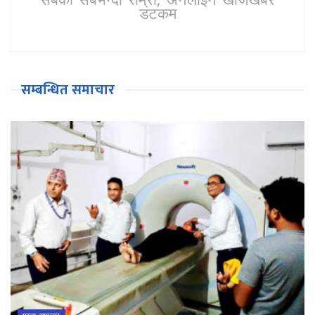
सबैको सबैभन्दा राम्रो, अनलाईन खोजखबर
डटकम
सम्बन्धित समाचार