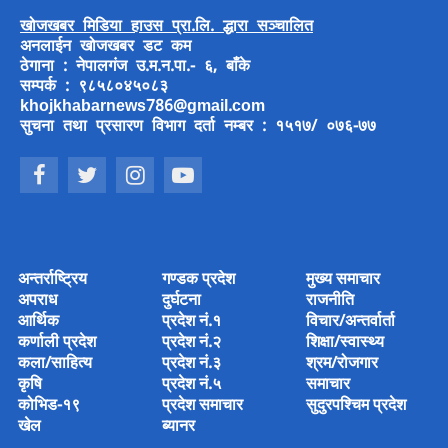
खोजखबर मिडिया हाउस प्रा.लि. द्धारा सञ्चालित
अनलाईन खोजखबर डट कम
ठेगाना : नेपालगंज उ.म.न.पा.- ६, बाँके
सम्पर्क : ९८५८०४५०८३
khojkhabarnews786@gmail.com
सुचना तथा प्रसारण विभाग दर्ता नम्बर : १५१७/ ०७६-७७
अन्तर्राष्ट्रिय
गण्डक प्रदेश
मुख्य समाचार
अपराध
दुर्घटना
राजनीति
आर्थिक
प्रदेश नं.१
विचार/अन्तर्वार्ता
कर्णाली प्रदेश
प्रदेश नं.२
शिक्षा/स्वास्थ्य
कला/साहित्य
प्रदेश नं.३
श्रम/रोजगार
कृषि
प्रदेश नं.५
समाचार
कोभिड-१९
प्रदेश समाचार
सुदुरपश्चिम प्रदेश
खेल
ब्यानर