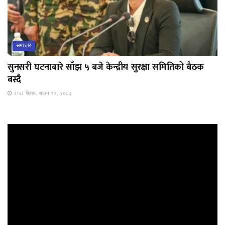
समाचार
सुनसरी घटनाबारे साँझ ५ बजे केन्द्रीय सुरक्षा समितिको बैठक
बस्दै
२:५८ बिहान, साउन ११, २०८३