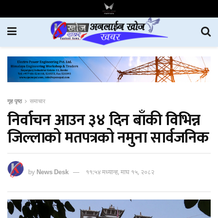
गृह पृष्ठ
समाचार
निर्वाचन आउन ३४ दिन बाँकी विभिन्न
जिल्लाको मतपत्रको नमुना सार्वजनिक
by
News Desk
११:५४ मध्यान्ह, माघ १५, २०८२