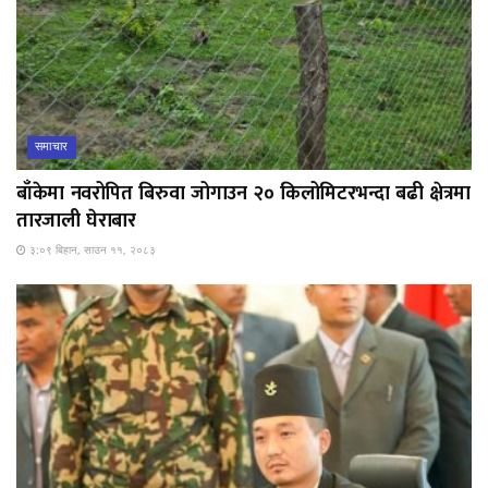
समाचार
बाँकेमा नवरोपित बिरुवा जोगाउन २० किलोमिटरभन्दा बढी क्षेत्रमा
तारजाली घेराबार
३:०९ बिहान, साउन ११, २०८३