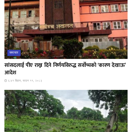
समाचार
सांसदलाई पीए राख्न दिने निर्णयविरुद्ध सर्वोच्चको ‘कारण देखाऊ’
आदेश
६:४१ बिहान, साउन ११, २०८३