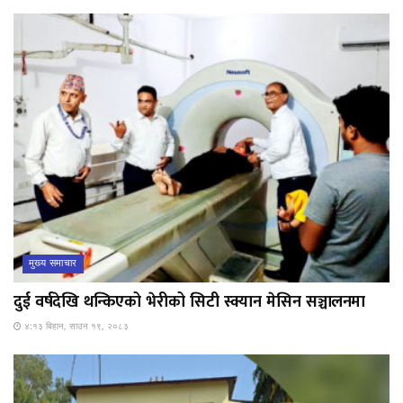
मुख्य समाचार
दुई वर्षदेखि थन्किएको भेरीको सिटी स्क्यान मेसिन सञ्चालनमा
४:१३ बिहान, साउन १९, २०८३