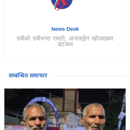
News Desk
सबैको सबैभन्दा राम्रो, अनलाईन खोजखबर
डटकम
सम्बन्धित समाचार