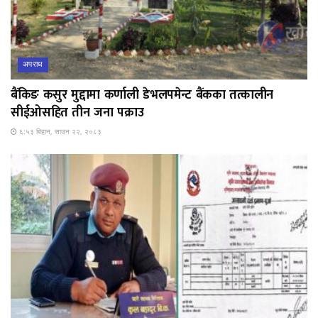
अपराध
बैंकिङ कसुर मुद्दामा कर्णाली डेभलपमेन्ट बैंकका तत्कालीन
सीईओसहित तीन जना पक्राउ
६:५३ बिहान, साउन २२, २०८३