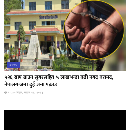
अपराध
५२६ ग्राम ब्राउन सुगरसहित ५ लाखभन्दा बढी नगद बरामद,
नेपालगन्जमा दुई जना पक्राउ
१०:३० बिहान, साउन १८, २०८३