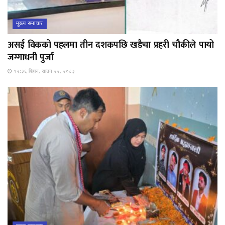
मुख्य समाचार
असई विकको पहलमा तीन दशकपछि खडैचा प्रहरी चौकीले पायो
जग्गाधनी पुर्जा
१२:३६ बिहान, साउन २२, २०८३