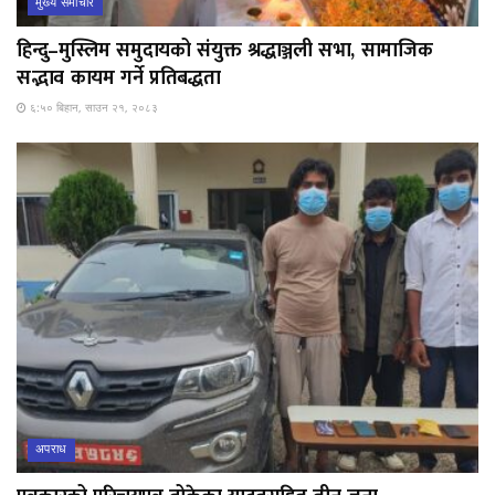
मुख्य समाचार
हिन्दु–मुस्लिम समुदायको संयुक्त श्रद्धाञ्जली सभा, सामाजिक
सद्भाव कायम गर्ने प्रतिबद्धता
६:५० बिहान, साउन २१, २०८३
अपराध