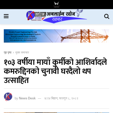
गृह पृष्ठ
मुख्य समाचार
१०३ वर्षीया मायाँ कुर्मीको आशिर्वादले
कमरुद्दिनको चुनावी घरदैलो थप
उत्साहित
by
News Desk
७:२४ बिहान, फाल्गुन ८, २०८२