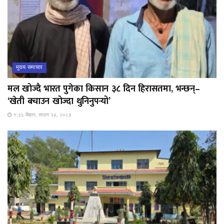
मुख्य समाचार
मल खोज्दै भारत पुगेका किसान ३८ दिन हिरासतमा, भन्छन्–
‘खेती बचाउन खोज्दा थुनिनुपर्‍यो’
१:३६ बिहान, साउन २४, २०८३