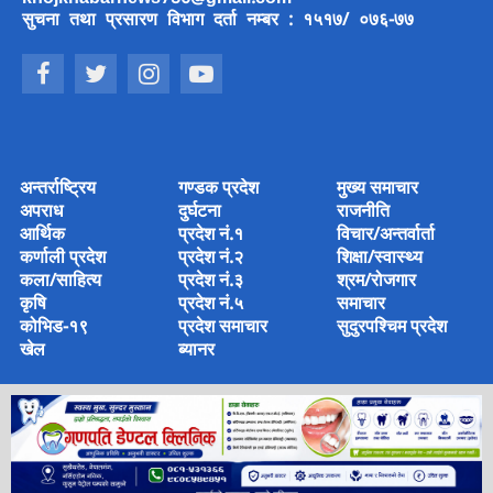
सुचना तथा प्रसारण विभाग दर्ता नम्बर : १५१७/ ०७६-७७
अन्तर्राष्ट्रिय
गण्डक प्रदेश
मुख्य समाचार
अपराध
दुर्घटना
राजनीति
आर्थिक
प्रदेश नं.१
विचार/अन्तर्वार्ता
कर्णाली प्रदेश
प्रदेश नं.२
शिक्षा/स्वास्थ्य
कला/साहित्य
प्रदेश नं.३
श्रम/रोजगार
कृषि
प्रदेश नं.५
समाचार
कोभिड-१९
प्रदेश समाचार
सुदुरपश्चिम प्रदेश
खेल
ब्यानर
© 2022 Copyright © 2022 khoj khabar Media House Pvt Ltd
Designed & Developed by
Amjad Ansari
.