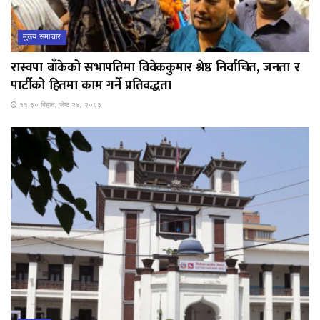
मुख्य समाचार
रास्वपा बाँकेको सभापतिमा विवेककुमार श्रेष्ठ निर्वाचित, जनता र
पार्टीको हितमा काम गर्ने प्रतिवद्धता
११:३० बिहान, जेष्ठ २४, २०८३