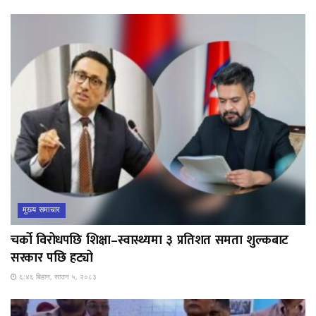
मुख्य समाचार
चर्को विरोधपछि शिक्षा–स्वास्थ्यमा ३ प्रतिशत समता शुल्कबाट
सरकार पछि हट्यो
६:४६ बिहान, साउन ५, २०८३