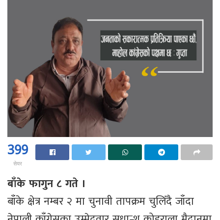
399
सेयर
बाँके फागुन ८ गते ।
बाँके क्षेत्र नम्बर २ मा चुनावी तापक्रम चुलिँदै जाँदा
नेपाली काँग्रेसका उम्मेदवार सुधान्शु कोइराला मैदानमा