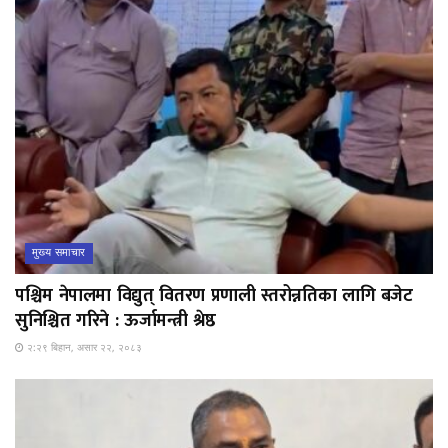
मुख्य समाचार
पश्चिम नेपालमा विद्युत् वितरण प्रणाली स्तरोन्नतिका लागि बजेट
सुनिश्चित गरिने : ऊर्जामन्त्री श्रेष्ठ
२:२९ बिहान, असार २२, २०८३