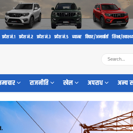
प्रदेश नं.१
प्रदेश नं.२
प्रदेश नं.३
प्रदेश नं.५
ब्यानर
विचार/अन्तर्वार्ता
शिक्षा/स्वास्थ्
 समाचार
राजनीति
खेल
अपराध
अन्य 