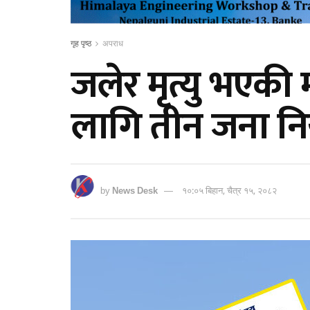
गृह पृष्ठ
अपराध
जलेर मृत्यु भएकी
लागि तीन जना निय
by
News Desk
१०:०५ बिहान, चैत्र १५, २०८२