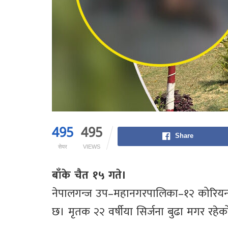
495
495
Share
सेयर
VIEWS
बाँके चैत १५ गते।
नेपालगन्ज उप–महानगरपालिका–१२ कोरियनप
छ। मृतक २२ वर्षीया सिर्जना बुढा मगर रहेक