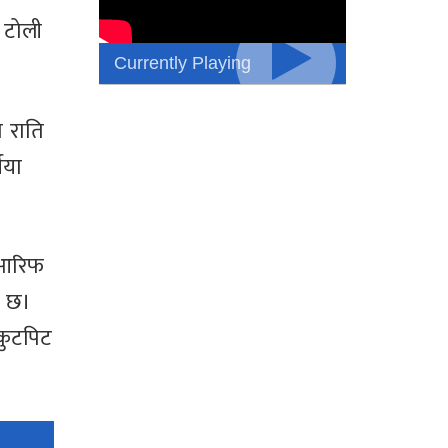
 टोली
Currently Playing
 राति
ीया
. आरिफ
ो छ।
 कुटपिट