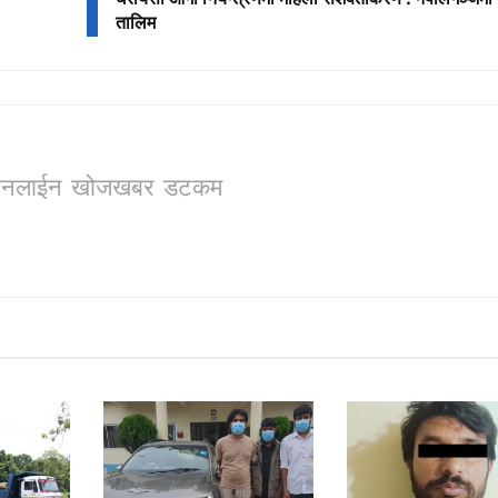
तालिम
ो, अनलाईन खोजखबर डटकम