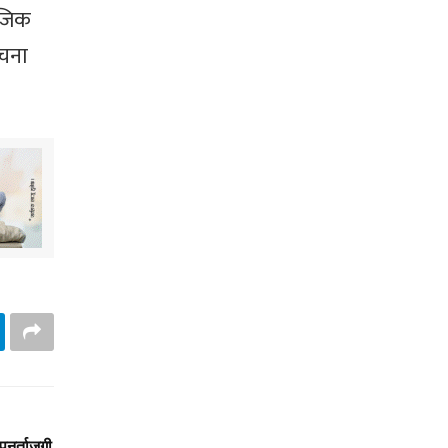
ाजिक
ूचना
ुनर्ताजगी