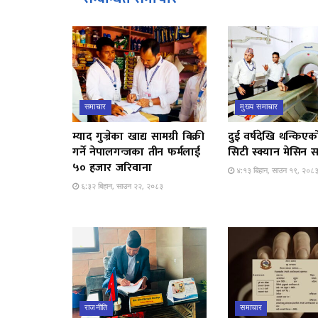
समाचार
मुख्य समाचार
म्याद गुज्रेका खाद्य सामग्री बिक्री
दुई वर्षदेखि थन्किएक
गर्ने नेपालगन्जका तीन फर्मलाई
सिटी स्क्यान मेसिन स
५० हजार जरिवाना
४:१३ बिहान, साउन १९, २०८
६:३२ बिहान, साउन २२, २०८३
राजनीति
समाचार