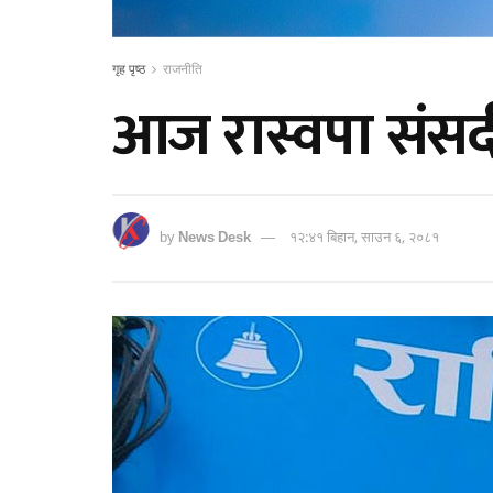
गृह पृष्ठ
राजनीति
आज रास्वपा संसद
by
News Desk
१२:४१ बिहान, साउन ६, २०८१