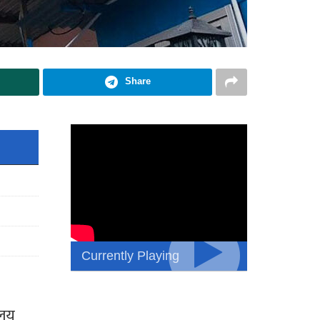
Share
Currently Playing
ालय