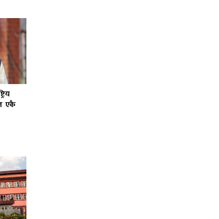
्रिय
ल एकै