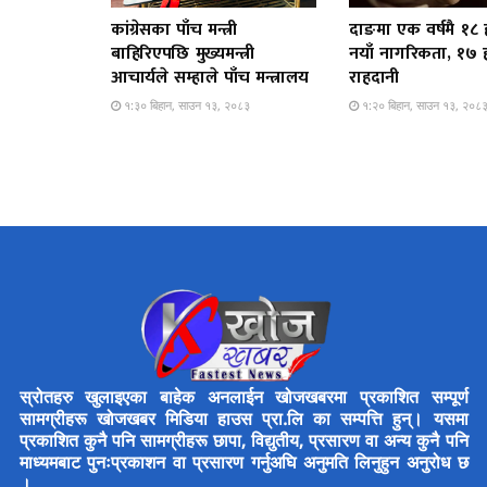
कांग्रेसका पाँच मन्त्री
दाङमा एक वर्षमै १८
बाहिरिएपछि मुख्यमन्त्री
नयाँ नागरिकता, १७
आचार्यले सम्हाले पाँच मन्त्रालय
राहदानी
१:३० बिहान, साउन १३, २०८३
१:२० बिहान, साउन १३, २०८
स्रोतहरु खुलाइएका बाहेक अनलाईन खोजखबरमा प्रकाशित सम्पूर्ण
सामग्रीहरू खोजखबर मिडिया हाउस प्रा.लि का सम्पत्ति हुन्। यसमा
प्रकाशित कुनै पनि सामग्रीहरू छापा, विद्युतीय, प्रसारण वा अन्य कुनै पनि
माध्यमबाट पुनःप्रकाशन वा प्रसारण गर्नुअघि अनुमति लिनुहुन अनुरोध छ
।