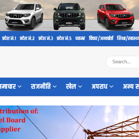
प्रदेश नं.१
प्रदेश नं.२
प्रदेश नं.३
प्रदेश नं.५
ब्यानर
विचार/अन्तर्वार्ता
शिक्षा/स्वास्थ्
 समाचार
राजनीति
खेल
अपराध
अन्य 