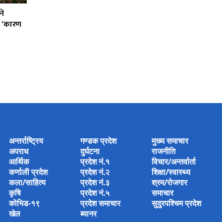
ने
को ‘कारण
अन्तर्राष्ट्रिय
गण्डक प्रदेश
मुख्य समाचार
अपराध
दुर्घटना
राजनीति
आर्थिक
प्रदेश नं.१
विचार/अन्तर्वार्ता
कर्णाली प्रदेश
प्रदेश नं.२
शिक्षा/स्वास्थ्य
कला/साहित्य
प्रदेश नं.३
श्रम/रोजगार
कृषि
प्रदेश नं.५
समाचार
कोभिड-१९
प्रदेश समाचार
सुदुरपश्चिम प्रदेश
खेल
ब्यानर