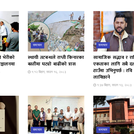
समाचार
समाचार
ो भेरीको
स्थायी तटबन्धले राप्ती किनारका
सामाजिक सद्भाव र राष्ट
ञ्चालनमा
बस्तीमा घट्यो बाढीको त्रास
एकताका लागि सबै द
ठाउँमा उभिनुपर्छ : रवि
३
१:१२ बिहान, साउन १६, २०८३
लामिछाने
१:३७ बिहान, साउन १३, २०८३
समाचार
समाचार