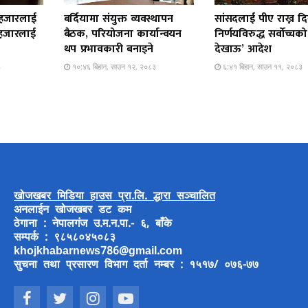
 हजारलाई
बर्दियामा संयुक्त व्यवस्थापन
सांसदलाई पीए राख्न दि
 हजारलाई
बैठक, परियोजना कार्यान्वयन
निर्णयविरुद्ध सर्वोच्च
थप प्रभावकारी बनाइने
देखाऊ’ आदेश
३
१०:४६ बिहान, साउन १२, २०८३
६:४१ बिहान, साउन ११, २०८३
खोजखबर मिडिया हाउस प्रा.लि. द्धारा सञ्चालित
अनलाईन खोजखबर डट कम
ठेगाना : नेपालगंज उ.म.न.पा.- ६, बाँके
सम्पर्क : ९८५८०४५०८३
khojkhabarnews786@gmail.com
सुचना तथा प्रसारण विभाग दर्ता नम्बर : १५१७/ ०७६-७७