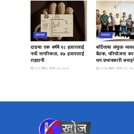
समाचार
समाचार
दाङमा एक वर्षमै १८ हजारलाई
बर्दियामा संयुक्त व्यव
नयाँ नागरिकता, १७ हजारलाई
बैठक, परियोजना कार्
राहदानी
थप प्रभावकारी बनाइन
१:२० बिहान, साउन १३, २०८३
१०:४६ बिहान, साउन १२, २०