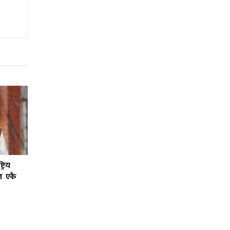
्रिय
ल एकै