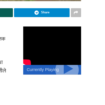
Share
ालक
था
Currently Playing
ीले