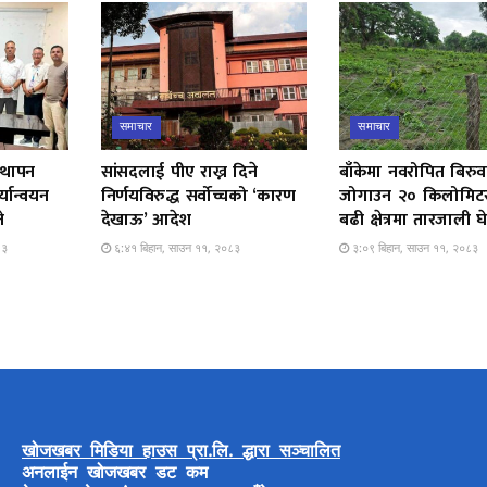
समाचार
समाचार
स्थापन
सांसदलाई पीए राख्न दिने
बाँकेमा नवरोपित बिरुव
यान्वयन
निर्णयविरुद्ध सर्वोच्चको ‘कारण
जोगाउन २० किलोमिटर
े
देखाऊ’ आदेश
बढी क्षेत्रमा तारजाली घ
८३
६:४१ बिहान, साउन ११, २०८३
३:०९ बिहान, साउन ११, २०८३
खोजखबर मिडिया हाउस प्रा.लि. द्धारा सञ्चालित
अनलाईन खोजखबर डट कम