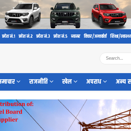
प्रदेश नं.१
प्रदेश नं.२
प्रदेश नं.३
प्रदेश नं.५
ब्यानर
विचार/अन्तर्वार्ता
शिक्षा/स्वास्थ्
 समाचार
राजनीति
खेल
अपराध
अन्य 