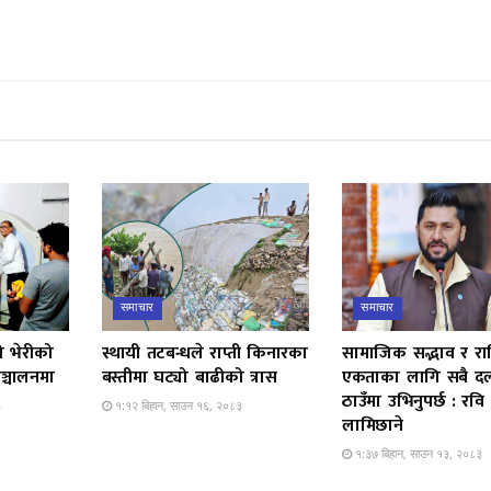
समाचार
समाचार
ो भेरीको
स्थायी तटबन्धले राप्ती किनारका
सामाजिक सद्भाव र राष्ट
ञ्चालनमा
बस्तीमा घट्यो बाढीको त्रास
एकताका लागि सबै द
ठाउँमा उभिनुपर्छ : रवि
३
१:१२ बिहान, साउन १६, २०८३
लामिछाने
१:३७ बिहान, साउन १३, २०८३