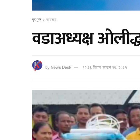
गृह पृष्ठ
समाचार
वडाअध्यक्ष ओलीद
by
News Desk
१२:३६ बिहान, साउन २७, २०८१